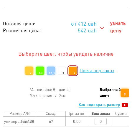
412
uah
узнать
Оптовая цена:
542 uah
Розничная цена:
цену
542 uah
Тираж 1 - 5 шт. :
492 uah
Тираж 6 - 20 шт. :
Выберите цвет, чтобы увидеть наличие
462 uah
Тираж 21 - 50 шт. :
Цвета под заказ
432 uah
Тираж 51 - 100 шт. :
2
60
12_1
1
3
422 uah
Тираж 101 - 200 шт. :
*
А - ширина; B - длина;
Выбранный
412 uah
Тираж от 201 шт. :
3
*
Отклонения +/- 2см
цвет:
Как подобрать размер
Размер A/B
Склад
Грн за шт.
Ваш заказ
Сумма
универсальный
109 / 28
0.00