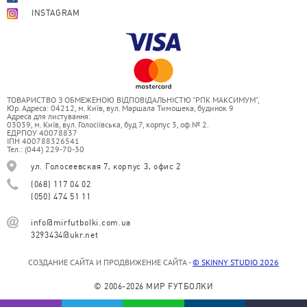
INSTAGRAM
ТОВАРИСТВО З ОБМЕЖЕНОЮ ВІДПОВІДАЛЬНІСТЮ “РПК МАКСИМУМ”,
Юр. Адреса: 04212, м. Київ, вул. Маршала Тимошека, будинок 9
Адреса для листування:
03039, м. Київ, вул. Голосіївська, буд 7, корпус 3, оф.№ 2.
ЕДРПОУ 40078837
ІПН 400788326541
Тел.: (044) 229-70-30
ул. Голосеевская 7, корпус 3, офис 2
(068) 117 04 02
(050) 474 51 11
info@mirfutbolki.com.ua
3293434@ukr.net
СОЗДАНИЕ САЙТА И ПРОДВИЖЕНИЕ САЙТА -
© SKINNY STUDIO 2026
© 2006-2026 МИР FУТБОЛКИ