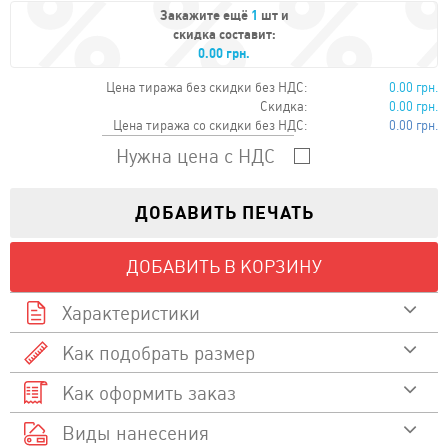
Закажите ещё
1
шт и
скидка составит:
0.00 грн.
Цена тиража без скидки без НДС:
0.00 грн.
Скидка:
0.00 грн.
Цена тиража со скидки без НДС:
0.00 грн.
Нужна цена с НДС
ДОБАВИТЬ ПЕЧАТЬ
ДОБАВИТЬ В КОРЗИНУ
Характеристики
Как подобрать размер
Состав
Как оформить заказ
Смотреть видео
190
Плотность
Размер
Размер A/B
Виды нанесения
Выберите товар и перейдите в карточку товара
Как подобрать размер