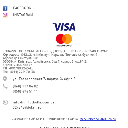
FACEBOOK
INSTAGRAM
ТОВАРИСТВО З ОБМЕЖЕНОЮ ВІДПОВІДАЛЬНІСТЮ “РПК МАКСИМУМ”,
Юр. Адреса: 04212, м. Київ, вул. Маршала Тимошека, будинок 9
Адреса для листування:
03039, м. Київ, вул. Голосіївська, буд 7, корпус 3, оф.№ 2.
ЕДРПОУ 40078837
ІПН 400788326541
Тел.: (044) 229-70-30
ул. Голосеевская 7, корпус 3, офис 2
(068) 117 04 02
(050) 474 51 11
info@mirfutbolki.com.ua
3293434@ukr.net
СОЗДАНИЕ САЙТА И ПРОДВИЖЕНИЕ САЙТА -
© SKINNY STUDIO 2026