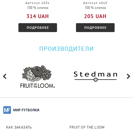
Пожалуйста, перейдите по
ссылке
и
Артикул 4034
Артикул 4040
100 % хлопок
100 % хлопок
ознакомитесь с условиями.
314 UAH
205 UAH
ПОДРОБНЕЕ
ПОДРОБНЕЕ
ПРОИЗВОДИТЕЛИ
КАК ЗАКАЗАТЬ
FRUIT OF THE LOOM