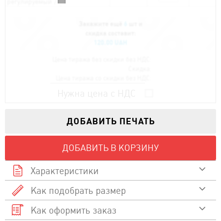
регулируемый
/
Закажите ещё
6
шт и
скидка составит:
120.00 UAH
Цена тиража без скидки без НДС:
Скидка:
Цена тиража со скидки без НДС:
Нужна цена с НДС
ДОБАВИТЬ ПЕЧАТЬ
ДОБАВИТЬ В КОРЗИНУ
Характеристики
Как подобрать размер
Состав
Как оформить заказ
Смотреть видео
800
Плотность