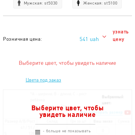
Мужская: st5030
Женская: st5100
узнать
541 uah
Розничная цена:
цену
541 uah
Тираж от 1 шт. :
Выберите цвет, чтобы увидеть наличие
Цвета под заказ
*
А - ширина; B - длина; С - рост
Выбранный
ребёнка
цвет:
*
Отклонения +/- 2см
Выберите цвет, чтобы
Как подобрать размер
увидеть наличие
Размер A/B/Рост
Склад
Грн за шт.
Ваш заказ
Сумма
41 / 51 /
- больше не показывать
S
128