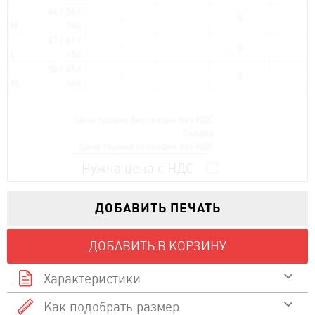
44 / 56 /
M
140
47 / 61 /
L
152
50 / 65 /
XL
164
Цена тиража без скидки без НДС:
Скидка:
Цена тиража со скидки без НДС:
Нужна цена с НДС
ДОБАВИТЬ ПЕЧАТЬ
ДОБАВИТЬ В КОРЗИНУ
Характеристики
Как подобрать размер