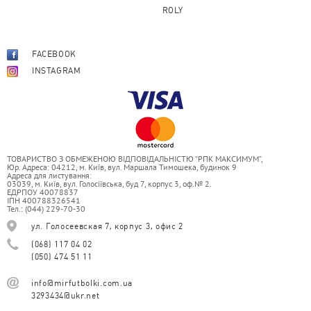
ROLY
FACEBOOK
INSTAGRAM
ТОВАРИСТВО З ОБМЕЖЕНОЮ ВІДПОВІДАЛЬНІСТЮ “РПК МАКСИМУМ”,
Юр. Адреса: 04212, м. Київ, вул. Маршала Тимошека, будинок 9
Адреса для листування:
03039, м. Київ, вул. Голосіївська, буд 7, корпус 3, оф.№ 2.
ЕДРПОУ 40078837
ІПН 400788326541
Тел.: (044) 229-70-30
ул. Голосеевская 7, корпус 3, офис 2
(068) 117 04 02
(050) 474 51 11
info@mirfutbolki.com.ua
3293434@ukr.net