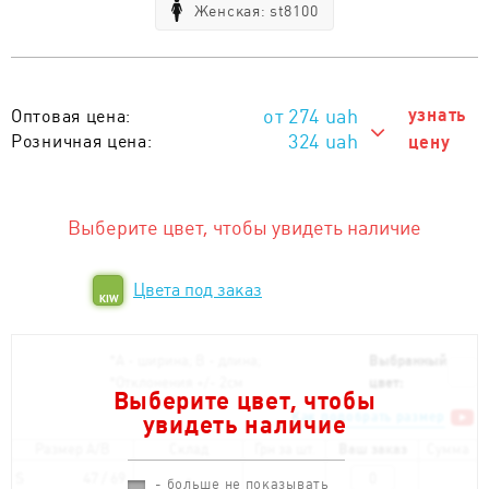
Женская: st8100
274
uah
узнать
Оптовая цена:
324 uah
Розничная цена:
цену
324 uah
Тираж 1 - 10 шт. :
274 uah
Тираж от 11 шт. :
Выберите цвет, чтобы увидеть наличие
Цвета под заказ
KIW
*
А - ширина; B - длина;
Выбранный
*
Отклонения +/- 2см
цвет:
Выберите цвет, чтобы
Как подобрать размер
увидеть наличие
Размер A/B
Склад
Грн за шт.
Ваш заказ
Сумма
S
47 / 69
- больше не показывать