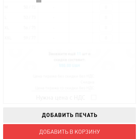
M
50 / 72
L
53 / 73
XL
56 / 75
XXL
59 / 77
Закажите ещё
11
шт и
скидка составит:
550.00 UAH
Цена тиража без скидки без НДС:
Скидка:
Цена тиража со скидки без НДС:
Нужна цена с НДС
ДОБАВИТЬ ПЕЧАТЬ
ДОБАВИТЬ В КОРЗИНУ