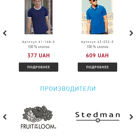
Обмен возможен на товар той же модели, только
в другом размере.
Можно ли вернуть товар?
Пожалуйста, перейдите по
ссылке
и
Артикул 61-168-0
Артикул 63-032-0
100 % хлопок
100 % хлопок
ознакомитесь с условиями.
377 UAH
609 UAH
ПОДРОБНЕЕ
ПОДРОБНЕЕ
ПРОИЗВОДИТЕЛИ