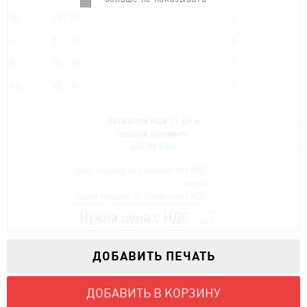
M
49 / 71
L
52 / 73
XL
56 / 75
XXL
60 / 76
Закажите ещё
11
шт и
скидка составит:
605.00 UAH
Цена тиража без скидки без НДС:
Скидка:
Цена тиража со скидки без НДС:
Нужна цена с НДС
ДОБАВИТЬ ПЕЧАТЬ
ДОБАВИТЬ В КОРЗИНУ