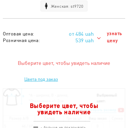
Женская: st9720
484
uah
узнать
Оптовая цена:
539 uah
Розничная цена:
цену
539 uah
Тираж 1 - 10 шт. :
484 uah
Тираж от 11 шт. :
Выберите цвет, чтобы увидеть наличие
Цвета под заказ
*
А - ширина; B - длина;
Выбранный
*
Отклонения +/- 2см
цвет:
Выберите цвет, чтобы
Как подобрать размер
увидеть наличие
Размер A/B
Склад
Грн за шт.
Ваш заказ
Сумма
S
46 / 69
- больше не показывать