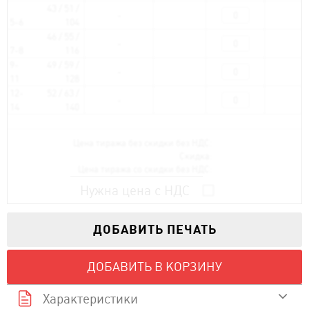
43 / 51 /
5-6
104
46 / 55 /
7-8
116
9-
49 / 59 /
11
128
12-
52 / 63 /
14
140
Цена тиража без скидки без НДС:
Скидка:
Цена тиража со скидки без НДС:
Нужна цена с НДС
ДОБАВИТЬ ПЕЧАТЬ
ДОБАВИТЬ В КОРЗИНУ
Характеристики