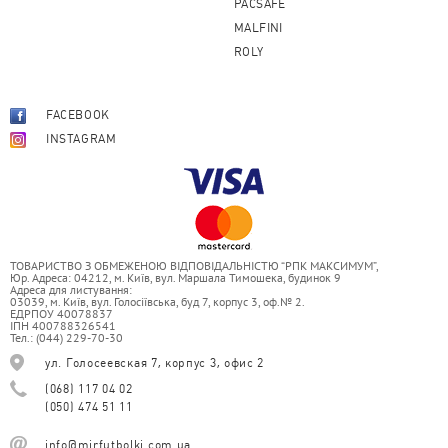
PACSAFE
MALFINI
ROLY
FACEBOOK
INSTAGRAM
ТОВАРИСТВО З ОБМЕЖЕНОЮ ВІДПОВІДАЛЬНІСТЮ “РПК МАКСИМУМ”,
Юр. Адреса: 04212, м. Київ, вул. Маршала Тимошека, будинок 9
Адреса для листування:
03039, м. Київ, вул. Голосіївська, буд 7, корпус 3, оф.№ 2.
ЕДРПОУ 40078837
ІПН 400788326541
Тел.: (044) 229-70-30
ул. Голосеевская 7, корпус 3, офис 2
(068) 117 04 02
(050) 474 51 11
info@mirfutbolki.com.ua