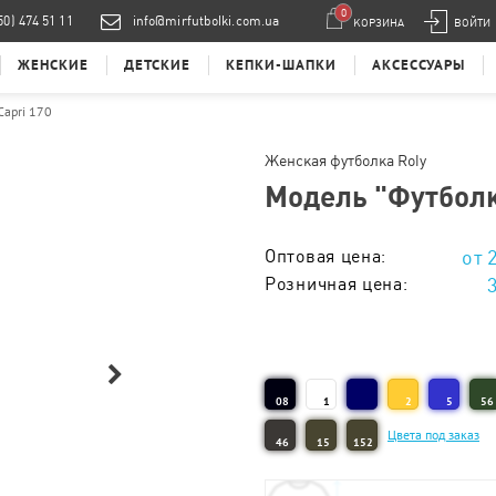
0
50) 474 51 11
info@mirfutbolki.com.ua
КОРЗИНА
ВОЙТИ
ЖЕНСКИЕ
ДЕТСКИЕ
КЕПКИ-ШАПКИ
АКСЕССУАРЫ
Capri 170
Женская футболка Roly
Модель "
Футболк
Оптовая цена:
Розничная цена:
Тираж 1 - 5 шт. :
Тираж 6 - 10 шт. :
08
1
2
5
56
Тираж 11 - 20 шт. :
Цвета под заказ
46
15
152
Тираж 21 - 50 шт. :
Тираж 51 - 100 шт. :