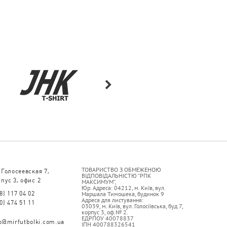
ТОВАРИСТВО З ОБМЕЖЕНОЮ
 Голосеевская 7,
ВІДПОВІДАЛЬНІСТЮ “РПК
пус 3, офис 2
МАКСИМУМ”,
Юр. Адреса: 04212, м. Київ, вул.
8) 117 04 02
Маршала Тимошека, будинок 9
Адреса для листування:
0) 474 51 11
03039, м. Київ, вул. Голосіївська, буд 7,
корпус 3, оф.№ 2.
ЕДРПОУ 40078837
fo@mirfutbolki.com.ua
ІПН 400788326541