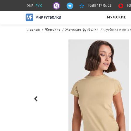
УКР
РУС
(068) 117 04 02
(0
МУЖСКИЕ
/
/
/
Футболка жіноча 
Главная
Женские
Женские футболки