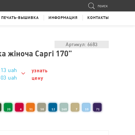
ПОИСК
ПЕЧАТЬ-ВЫШИВКА
ИНФОРМАЦИЯ
КОНТАКТЫ
Артикул: 6683
а жіноча Capri 170"
213
uah
узнать
303 uah
цену
303 uah
263 uah
20
4
31
58
12
160
7
10
71
253 uah
243 uah
233 uah