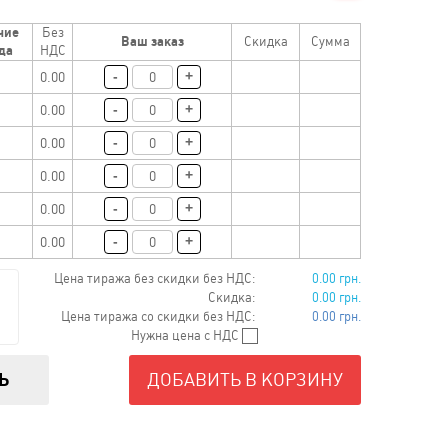
чие
Без
442 uah
Ваш заказ
Скидка
Сумма
да
НДС
427 uah
-
+
0.00
-
+
0.00
-
+
0.00
-
+
0.00
-
+
0.00
-
+
0.00
Цена тиража без скидки без НДС:
0.00 грн.
Скидка:
0.00 грн.
Цена тиража со скидки без НДС:
0.00 грн.
Нужна цена с НДС
Ь
ДОБАВИТЬ В КОРЗИНУ