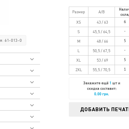
Тираж 101 - 200 шт. :
Нали
Размер
A/B
скла
Тираж от 201 шт. :
XS
43 / 63
S
45,5 / 64,5
я: 61-013-0
M
48 / 66
L
50,5 / 67,5
XL
53 / 69
2XL
55,5 / 70,5
эстер
Закажите ещё
1
шт и
треть видео
скидка составит:
0.00 грн.
у товара
добрать размер
лан со
 деталями по
ет
а
ДОБАВИТЬ ПЕЧАТ
. Фасонные
вы для более
ладе
 печть
ой посадки.
ловины обработан
деланных работ
 поле необходимо