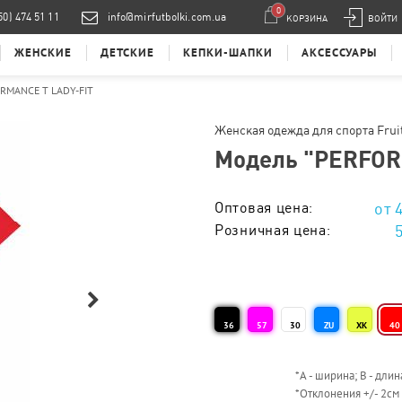
0
50) 474 51 11
info@mirfutbolki.com.ua
КОРЗИНА
ВОЙТИ
ЖЕНСКИЕ
ДЕТСКИЕ
КЕПКИ-ШАПКИ
АКСЕССУАРЫ
RMANCE T LADY-FIT
Женская одежда для спорта Fruit
Модель "
PERFOR
Оптовая цена:
Розничная цена:
Тираж 1 - 5 шт. :
Тираж 6 - 10 шт. :
36
57
30
ZU
XK
40
Тираж 11 - 20 шт. :
Тираж 21 - 50 шт. :
*
А - ширина; B - длин
*
Отклонения +/- 2см
Тираж 51 - 100 шт. :