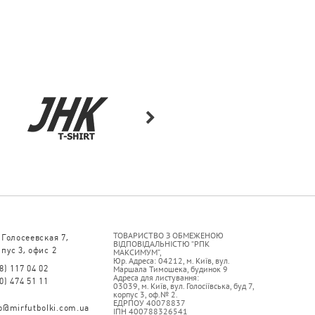
ТОВАРИСТВО З ОБМЕЖЕНОЮ
 Голосеевская 7,
ВІДПОВІДАЛЬНІСТЮ “РПК
пус 3, офис 2
МАКСИМУМ”,
Юр. Адреса: 04212, м. Київ, вул.
8) 117 04 02
Маршала Тимошека, будинок 9
Адреса для листування:
0) 474 51 11
03039, м. Київ, вул. Голосіївська, буд 7,
корпус 3, оф.№ 2.
ЕДРПОУ 40078837
fo@mirfutbolki.com.ua
ІПН 400788326541