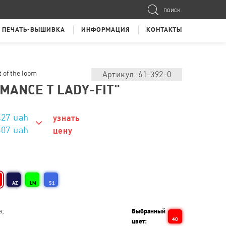
ПОИСК
ПЕЧАТЬ-ВЫШИВКА
ИНФОРМАЦИЯ
КОНТАКТЫ
 of the loom
Артикул: 61-392-0
MANCE T LADY-FIT"
427
uah
узнать
507 uah
цену
507 uah
467 uah
AZ
LM
51
457 uah
452 uah
а;
Выбранный
40
цвет:
447 uah