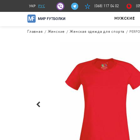
УКР
РУС
(068) 117 04 02
(0
МУЖСКИЕ
/
/
/
PERFO
Главная
Женские
Женская одежда для спорта