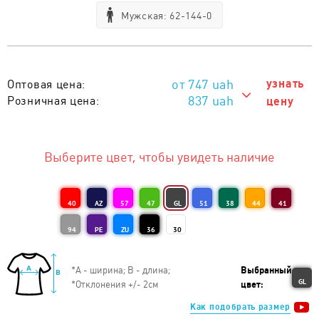
Мужская: 62-144-0
747
uah
узнать
Оптовая цена:
837 uah
Розничная цена:
цену
837 uah
Тираж 1 - 5 шт. :
817 uah
Тираж 6 - 10 шт. :
Выберите цвет, чтобы увидеть наличие
797 uah
Тираж 11 - 20 шт. :
777 uah
Тираж 21 - 50 шт. :
40
AZ
57
47
GL
51
38
44
41
767 uah
Тираж 51 - 100 шт. :
94
PE
ZU
36
30
757 uah
Тираж 101 - 200 шт. :
*
А - ширина; B - длина;
Выбранный
747 uah
Тираж от 201 шт. :
GL
*
Отклонения +/- 2см
цвет:
Как подобрать размер