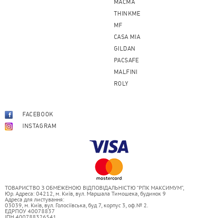
MACMA
THINKME
MF
CASA MIA
GILDAN
PACSAFE
MALFINI
ROLY
FACEBOOK
INSTAGRAM
ТОВАРИСТВО З ОБМЕЖЕНОЮ ВІДПОВІДАЛЬНІСТЮ “РПК МАКСИМУМ”,
Юр. Адреса: 04212, м. Київ, вул. Маршала Тимошека, будинок 9
Адреса для листування:
03039, м. Київ, вул. Голосіївська, буд 7, корпус 3, оф.№ 2.
ЕДРПОУ 40078837
ІПН 400788326541