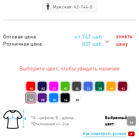
Мужская: 62-144-0
747
uah
узнать
Оптовая цена:
837 uah
Розничная цена:
цену
837 uah
Тираж 1 - 5 шт. :
817 uah
Тираж 6 - 10 шт. :
Выберите цвет, чтобы увидеть наличие
797 uah
Тираж 11 - 20 шт. :
777 uah
Тираж 21 - 50 шт. :
40
AZ
57
47
GL
51
38
44
41
767 uah
Тираж 51 - 100 шт. :
94
PE
ZU
36
30
757 uah
Тираж 101 - 200 шт. :
*
А - ширина; B - длина;
Выбранный
747 uah
Тираж от 201 шт. :
94
*
Отклонения +/- 2см
цвет:
Как подобрать размер