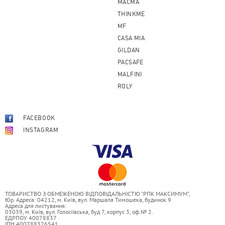
MACMA
THINKME
MF
CASA MIA
GILDAN
PACSAFE
MALFINI
ROLY
FACEBOOK
INSTAGRAM
ТОВАРИСТВО З ОБМЕЖЕНОЮ ВІДПОВІДАЛЬНІСТЮ “РПК МАКСИМУМ”,
Юр. Адреса: 04212, м. Київ, вул. Маршала Тимошека, будинок 9
Адреса для листування:
03039, м. Київ, вул. Голосіївська, буд 7, корпус 3, оф.№ 2.
ЕДРПОУ 40078837
ІПН 400788326541