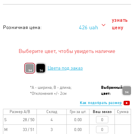
узнать
426 uah
Розничная цена:
цену
426 uah
Тираж от 1 шт. :
Выберите цвет, чтобы увидеть наличие
Цвета под заказ
94
36
*
А - ширина; B - длина;
Выбранный
94
*
Отклонения +/- 2см
цвет:
Как подобрать размер
Размер A/B
Склад
Грн за шт.
Ваш заказ
Сумма
S
28 / 50
0.00
M
33 / 51
0.00