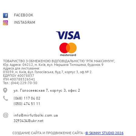
FACEBOOK
INSTAGRAM
ТОВАРИСТВО З ОБМЕЖЕНОЮ ВІДПОВІДАЛЬНІСТЮ “РПК МАКСИМУМ”,
Юр. Адреса: 04212, м. Київ, вул. Маршала Тимошека, будинок 9
Адреса для листування:
03039, м. Київ, вул. Голосіївська, буд 7, корпус 3, оф.№ 2.
ЕДРПОУ 40078837
ІПН 400788326541
Тел.: (044) 229-70-30
ул. Голосеевская 7, корпус 3, офис 2
(068) 117 04 02
(050) 474 51 11
info@mirfutbolki.com.ua
3293434@ukr.net
СОЗДАНИЕ САЙТА И ПРОДВИЖЕНИЕ САЙТА -
© SKINNY STUDIO 2026