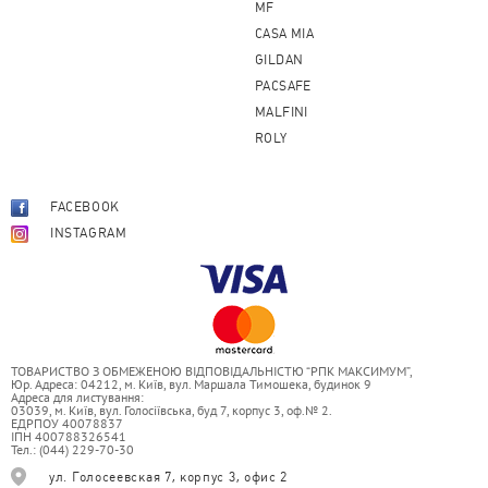
MF
CASA MIA
GILDAN
PACSAFE
MALFINI
ROLY
FACEBOOK
INSTAGRAM
ТОВАРИСТВО З ОБМЕЖЕНОЮ ВІДПОВІДАЛЬНІСТЮ “РПК МАКСИМУМ”,
Юр. Адреса: 04212, м. Київ, вул. Маршала Тимошека, будинок 9
Адреса для листування:
03039, м. Київ, вул. Голосіївська, буд 7, корпус 3, оф.№ 2.
ЕДРПОУ 40078837
ІПН 400788326541
Тел.: (044) 229-70-30
ул. Голосеевская 7, корпус 3, офис 2