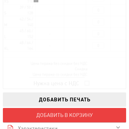
XS
116
39 / 50 /
S
128
42 / 54 /
M
140
45 / 60 /
L
152
48 / 64 /
XL
164
Цена тиража без скидки без НДС:
Скидка:
Цена тиража со скидки без НДС:
Нужна цена с НДС
ДОБАВИТЬ ПЕЧАТЬ
ДОБАВИТЬ В КОРЗИНУ
Характеристики