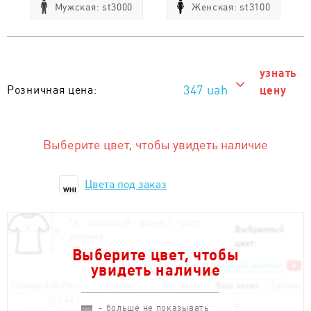
Мужская: st3000
Женская: st3100
узнать
347 uah
Розничная цена:
цену
347 uah
Тираж от 1 шт. :
Выберите цвет, чтобы увидеть наличие
Цвета под заказ
WHI
*
А - ширина; B - длина; С - рост
Выбранный
ребёнка
цвет:
*
Отклонения +/- 2см
Выберите цвет, чтобы
Как подобрать размер
увидеть наличие
Размер A/B/Рост
Склад
Грн за шт.
Ваш заказ
Сумма
36 / 44 /
- больше не показывать