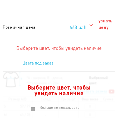
узнать
668 uah
Розничная цена:
цену
668 uah
Тираж от 1 шт. :
Выберите цвет, чтобы увидеть наличие
Цвета под заказ
*
А - ширина; B - длина;
Выбранный
*
Отклонения +/- 2см
цвет:
Выберите цвет, чтобы
Как подобрать размер
увидеть наличие
Размер A/B
Склад
Грн за шт.
Ваш заказ
Сумма
S
57 / 77
- больше не показывать
M
61 / 78