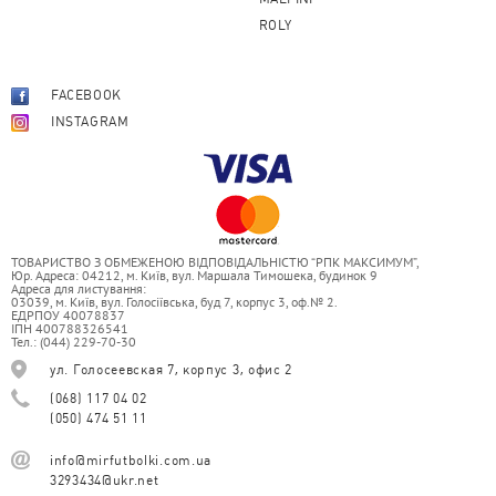
ROLY
FACEBOOK
INSTAGRAM
ТОВАРИСТВО З ОБМЕЖЕНОЮ ВІДПОВІДАЛЬНІСТЮ “РПК МАКСИМУМ”,
Юр. Адреса: 04212, м. Київ, вул. Маршала Тимошека, будинок 9
Адреса для листування:
03039, м. Київ, вул. Голосіївська, буд 7, корпус 3, оф.№ 2.
ЕДРПОУ 40078837
ІПН 400788326541
Тел.: (044) 229-70-30
ул. Голосеевская 7, корпус 3, офис 2
(068) 117 04 02
(050) 474 51 11
info@mirfutbolki.com.ua
3293434@ukr.net