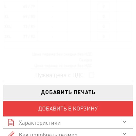
L
65 / 79
XL
69 / 80
XXL
73 / 81
3XL
77 / 82
Цена тиража без скидки без НДС:
Скидка:
Цена тиража со скидки без НДС:
Нужна цена с НДС
ДОБАВИТЬ ПЕЧАТЬ
ДОБАВИТЬ В КОРЗИНУ
Характеристики
Как подобрать размер