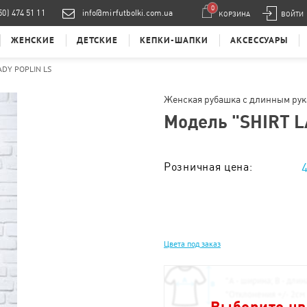
0
50) 474 51 11
info@mirfutbolki.com.ua
КОРЗИНА
ВОЙТИ
ЖЕНСКИЕ
ДЕТСКИЕ
КЕПКИ-ШАПКИ
АКСЕССУАРЫ
ADY POPLIN LS
Женская рубашка с длинным ру
Модель "
SHIRT L
Розничная цена:
Тираж от 1 шт. :
Цвета под заказ
*
А - ширина; B - длин
*
Отклонения +/- 2см