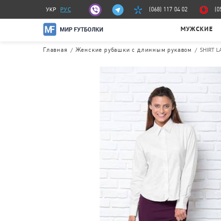
УКР
РУС
(068) 117 04 02
(0
МУЖСКИЕ
/
/
SHIRT L
Главная
Женские рубашки с длинным рукавом