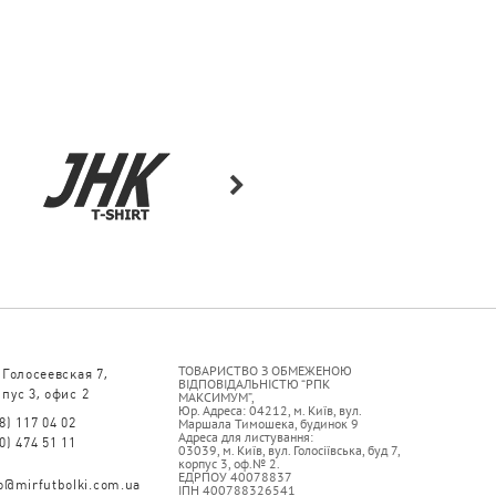
ТОВАРИСТВО З ОБМЕЖЕНОЮ
 Голосеевская 7,
ВІДПОВІДАЛЬНІСТЮ “РПК
пус 3, офис 2
МАКСИМУМ”,
Юр. Адреса: 04212, м. Київ, вул.
8) 117 04 02
Маршала Тимошека, будинок 9
Адреса для листування:
0) 474 51 11
03039, м. Київ, вул. Голосіївська, буд 7,
корпус 3, оф.№ 2.
ЕДРПОУ 40078837
fo@mirfutbolki.com.ua
ІПН 400788326541