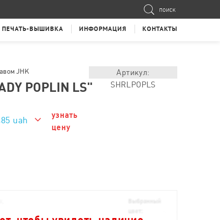
ПОИСК
ПЕЧАТЬ-ВЫШИВКА
ИНФОРМАЦИЯ
КОНТАКТЫ
кавом JHK
Артикул:
ADY POPLIN LS"
SHRLPOPLS
узнать
485 uah
цену
485 uah
а;
Выбранный
цвет: