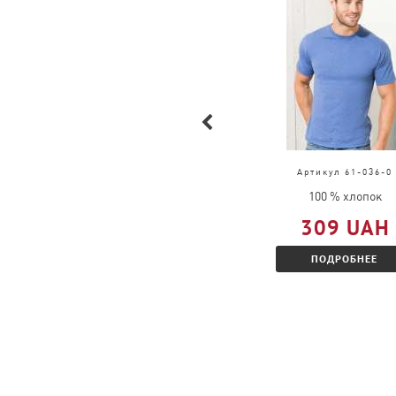
Обмен возможен в случаи брака.
Обмен возможен на товар той же модел
размере.
Можно ли вернуть товар?
Пожалуйста, перейдите по
ссылке
и озн
условиями.
Артикул 4034
Артикул 61-036-0
100 % хлопок
100 % хлопок
314 UAH
309 UAH
ПОДРОБНЕЕ
ПОДРОБНЕЕ