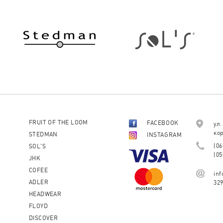
FRUIT OF THE LOOM
FACEBOOK
ул.
кор
STEDMAN
INSTAGRAM
(06
SOL'S
(05
JHK
COFEE
in
ADLER
32
HEADWEAR
FLOYD
DISCOVER