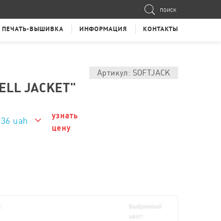
ПОИСК
ПЕЧАТЬ-ВЫШИВКА
ИНФОРМАЦИЯ
КОНТАКТЫ
Артикул: SOFTJACK
ELL JACKET"
узнать
936 uah
цену
936 uah
а;
Выбранный
цвет: