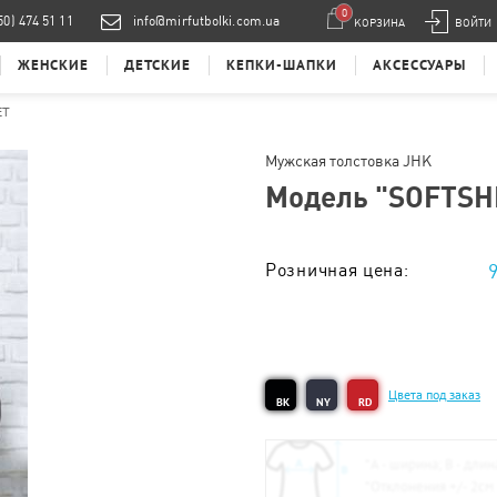
0
50) 474 51 11
info@mirfutbolki.com.ua
КОРЗИНА
ВОЙТИ
ЖЕНСКИЕ
ДЕТСКИЕ
КЕПКИ-ШАПКИ
АКСЕССУАРЫ
ET
Мужская толстовка JHK
Модель "
SOFTSH
Розничная цена:
Тираж от 1 шт. :
Цвета под заказ
BK
NY
RD
*
А - ширина; B - длин
*
Отклонения +/- 2см