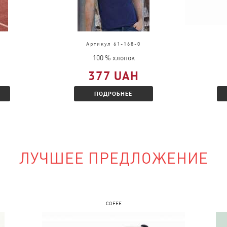
в?
д, выслать
во.
Артикул 61-168-0
ц и Вам будет
100 % хлопок
 скидкой.
377 UAH
ПОДРОБНЕЕ
наличии?
ЛУЧШЕЕ ПРЕДЛОЖЕНИЕ
сайте и указать
COFEE