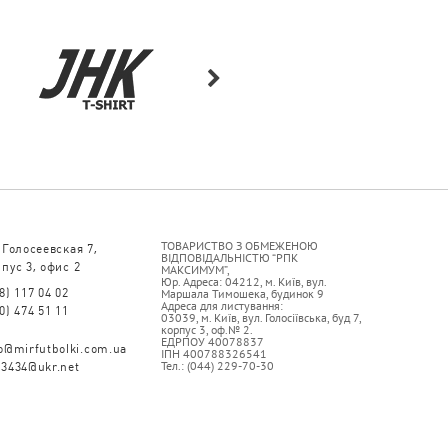
ТОВАРИСТВО З ОБМЕЖЕНОЮ
 Голосеевская 7,
ВІДПОВІДАЛЬНІСТЮ “РПК
пус 3, офис 2
МАКСИМУМ”,
Юр. Адреса: 04212, м. Київ, вул.
8) 117 04 02
Маршала Тимошека, будинок 9
Адреса для листування:
0) 474 51 11
03039, м. Київ, вул. Голосіївська, буд 7,
корпус 3, оф.№ 2.
ЕДРПОУ 40078837
fo@mirfutbolki.com.ua
ІПН 400788326541
Тел.: (044) 229-70-30
93434@ukr.net