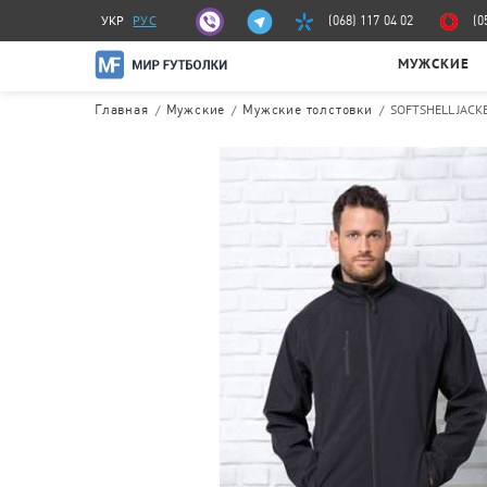
УКР
РУС
(068) 117 04 02
(0
МУЖСКИЕ
/
/
/
SOFTSHELL JACK
Главная
Мужские
Мужские толстовки