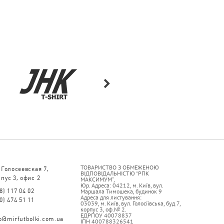
ТОВАРИСТВО З ОБМЕЖЕНОЮ
 Голосеевская 7,
ВІДПОВІДАЛЬНІСТЮ “РПК
пус 3, офис 2
МАКСИМУМ”,
Юр. Адреса: 04212, м. Київ, вул.
8) 117 04 02
Маршала Тимошека, будинок 9
Адреса для листування:
0) 474 51 11
03039, м. Київ, вул. Голосіївська, буд 7,
корпус 3, оф.№ 2.
ЕДРПОУ 40078837
fo@mirfutbolki.com.ua
ІПН 400788326541