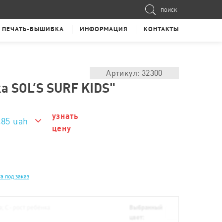
ПОИСК
ПЕЧАТЬ-ВЫШИВКА
ИНФОРМАЦИЯ
КОНТАКТЫ
Артикул: 32300
а SOL’S SURF KIDS"
узнать
485 uah
цену
485 uah
а под заказ
а; С - рост ребёнка
Выбранный
цвет: