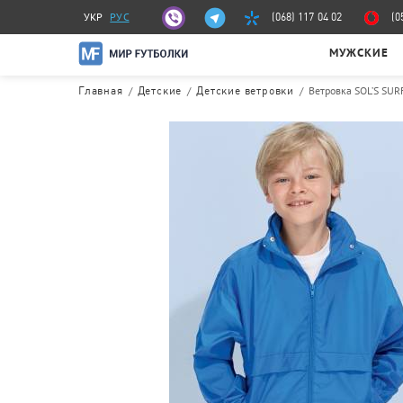
УКР
РУС
(068) 117 04 02
(0
МУЖСКИЕ
/
/
/
Ветровка SOL’S SUR
Главная
Детские
Детские ветровки