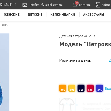
0
50) 474 51 11
info@mirfutbolki.com.ua
КОРЗИНА
ВОЙТИ
ЖЕНСКИЕ
ДЕТСКИЕ
КЕПКИ-ШАПКИ
АКСЕССУАРЫ
F KIDS
Детская ветровка Sol's
Модель "
Ветровк
Розничная цена:
Тираж от 1 шт. :
Цвет
400
301
318
145
241
*
А - ширина; B - длин
*
Отклонения +/- 2см