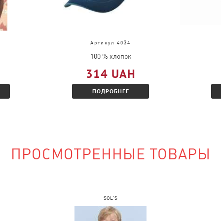
в?
д, выслать
во.
Артикул 4034
ц и Вам будет
100 % хлопок
 скидкой.
314 UAH
ПОДРОБНЕЕ
наличии?
ПРОСМОТРЕННЫЕ ТОВАРЫ
сайте и указать
SOL'S