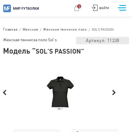
0
ВОЙТИ
/
/
/
SOL'S PASSION
Главная
Женские
Женские тенниски поло
Женская тенниска поло Sol's
Артикул: 11338
Модель "
SOL'S PASSION"