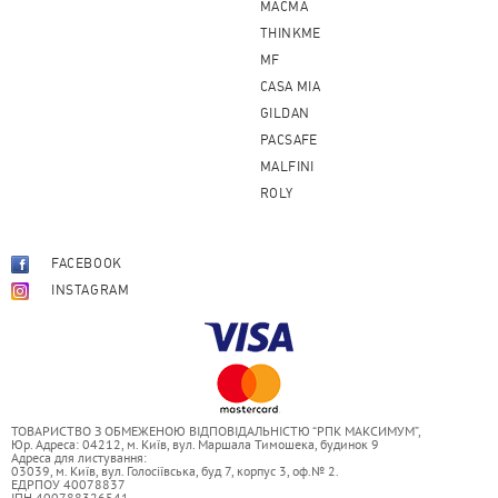
MACMA
THINKME
MF
CASA MIA
GILDAN
PACSAFE
MALFINI
ROLY
FACEBOOK
INSTAGRAM
ТОВАРИСТВО З ОБМЕЖЕНОЮ ВІДПОВІДАЛЬНІСТЮ “РПК МАКСИМУМ”,
Юр. Адреса: 04212, м. Київ, вул. Маршала Тимошека, будинок 9
Адреса для листування:
03039, м. Київ, вул. Голосіївська, буд 7, корпус 3, оф.№ 2.
ЕДРПОУ 40078837
ІПН 400788326541