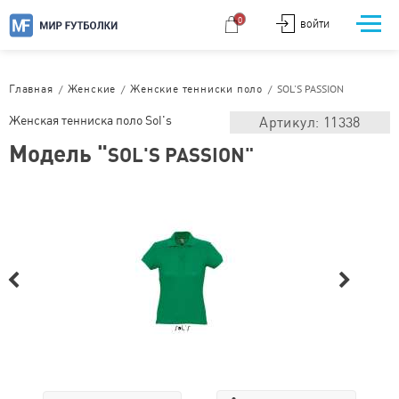
0
ВОЙТИ
/
/
/
SOL'S PASSION
Главная
Женские
Женские тенниски поло
Женская тенниска поло Sol's
Артикул: 11338
Модель "
SOL'S PASSION"