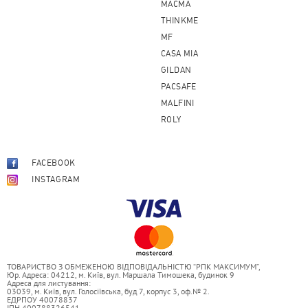
MACMA
THINKME
MF
CASA MIA
GILDAN
PACSAFE
MALFINI
ROLY
FACEBOOK
INSTAGRAM
ТОВАРИСТВО З ОБМЕЖЕНОЮ ВІДПОВІДАЛЬНІСТЮ “РПК МАКСИМУМ”,
Юр. Адреса: 04212, м. Київ, вул. Маршала Тимошека, будинок 9
Адреса для листування:
03039, м. Київ, вул. Голосіївська, буд 7, корпус 3, оф.№ 2.
ЕДРПОУ 40078837
ІПН 400788326541