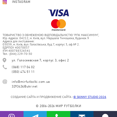
INSTAGRAM
ТОВАРИСТВО З ОБМЕЖЕНОЮ ВІДПОВІДАЛЬНІСТЮ “РПК МАКСИМУМ”,
Юр. Адреса: 04212, м. Київ, вул. Маршала Тимошека, будинок 9
Адреса для листування:
03039, м. Київ, вул. Голосіївська, буд 7, корпус 3, оф.№ 2.
ЕДРПОУ 40078837
ІПН 400788326541
Тел.: (044) 229-70-30
ул. Голосеевская 7, корпус 3, офис 2
(068) 117 04 02
(050) 474 51 11
info@mirfutbolki.com.ua
3293434@ukr.net
СОЗДАНИЕ САЙТА И ПРОДВИЖЕНИЕ САЙТА -
© SKINNY STUDIO 2026
© 2006-2026 МИР FУТБОЛКИ