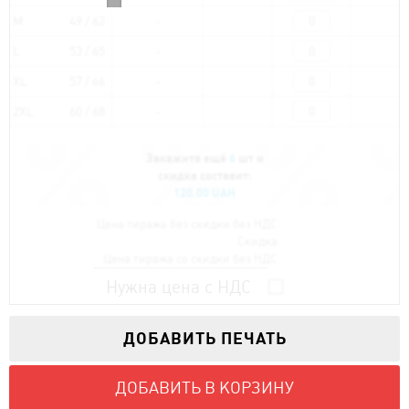
M
49 / 62
L
53 / 65
XL
57 / 66
2XL
60 / 68
Закажите ещё
6
шт и
скидка составит:
120.00 UAH
Цена тиража без скидки без НДС:
Скидка:
Цена тиража со скидки без НДС:
Нужна цена с НДС
ДОБАВИТЬ ПЕЧАТЬ
ДОБАВИТЬ В КОРЗИНУ