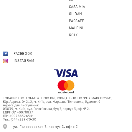
CASA MIA
GILDAN
PACSAFE
MALFINI
ROLY
FACEBOOK
INSTAGRAM
ТОВАРИСТВО З ОБМЕЖЕНОЮ ВІДПОВІДАЛЬНІСТЮ “РПК МАКСИМУМ”,
Юр. Адреса: 04212, м. Київ, вул. Маршала Тимошека, будинок 9
Адреса для листування:
03039, м. Київ, вул. Голосіївська, буд 7, корпус 3, оф.№ 2.
ЕДРПОУ 40078837
ІПН 400788326541
Тел.: (044) 229-70-30
ул. Голосеевская 7, корпус 3, офис 2