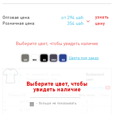
294
uah
узнать
Оптовая цена:
354 uah
Розничная цена:
цену
354 uah
Тираж 1 - 10 шт. :
294 uah
Тираж от 11 шт. :
Выберите цвет, чтобы увидеть наличие
Цвета под заказ
GM
WH
BK
DNH
RB
*
А - ширина; B - длина;
Выбранный
*
Отклонения +/- 2см
цвет:
Выберите цвет, чтобы
Как подобрать размер
увидеть наличие
Размер A/B
Склад
Грн за шт.
Ваш заказ
Сумма
S
48 / 70
- больше не показывать
M
51 / 72