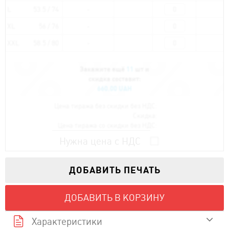
L
53.5 / 74
XL
56 / 76
XXL
58.5 / 80
Закажите ещё
11
шт и
скидка составит:
660.00 UAH
Цена тиража без скидки без НДС:
Скидка:
Цена тиража со скидки без НДС:
Нужна цена с НДС
ДОБАВИТЬ ПЕЧАТЬ
ДОБАВИТЬ В КОРЗИНУ
Характеристики