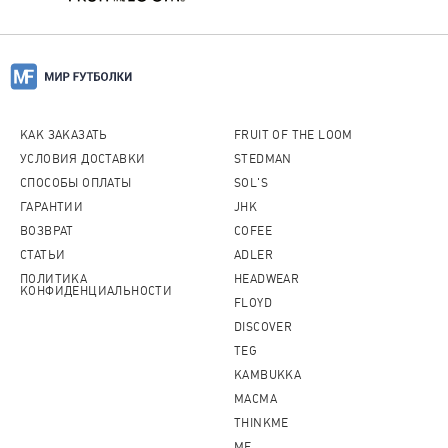
Можно ли вернуть товар?
Пожалуйста, перейдите по
ссылке
и
ознакомитесь с условиями.
КАК ЗАКАЗАТЬ
FRUIT OF THE LOOM
УСЛОВИЯ ДОСТАВКИ
STEDMAN
СПОСОБЫ ОПЛАТЫ
SOL'S
ГАРАНТИИ
JHK
ВОЗВРАТ
COFEE
СТАТЬИ
ADLER
ПОЛИТИКА
HEADWEAR
КОНФИДЕНЦИАЛЬНОСТИ
FLOYD
DISCOVER
TEG
KAMBUKKA
MACMA
THINKME
MF