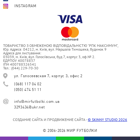
INSTAGRAM
ТОВАРИСТВО З ОБМЕЖЕНОЮ ВІДПОВІДАЛЬНІСТЮ “РПК МАКСИМУМ”,
Юр. Адреса: 04212, м. Київ, вул. Маршала Тимошека, будинок 9
Адреса для листування:
03039, м. Київ, вул. Голосіївська, буд 7, корпус 3, оф.№ 2.
ЕДРПОУ 40078837
ІПН 400788326541
Тел.: (044) 229-70-30
ул. Голосеевская 7, корпус 3, офис 2
(068) 117 04 02
(050) 474 51 11
info@mirfutbolki.com.ua
3293434@ukr.net
СОЗДАНИЕ САЙТА И ПРОДВИЖЕНИЕ САЙТА -
© SKINNY STUDIO 2026
© 2006-2026 МИР FУТБОЛКИ