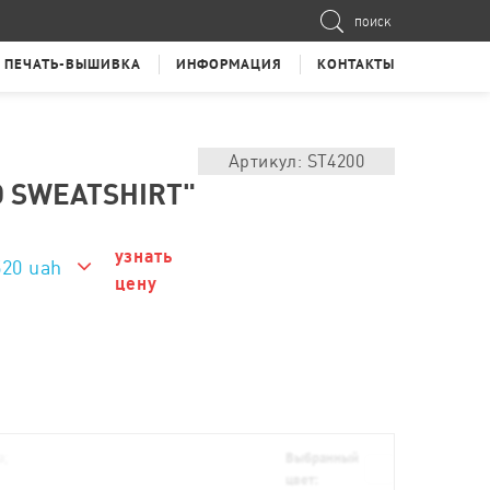
ПОИСК
ПЕЧАТЬ-ВЫШИВКА
ИНФОРМАЦИЯ
КОНТАКТЫ
Артикул: ST4200
 SWEATSHIRT"
узнать
520 uah
цену
520 uah
а;
Выбранный
цвет: