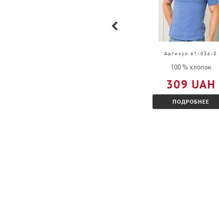
Необходимо иметь cоответсвующий кве
документы с запросом на cотрудничест
Указать предполагаемый оборот в меся
предложен дополнительный процент со
Артикул 4040
Артикул 61-036-0
100 % хлопок
100 % хлопок
Какой минимальный заказ?
205 UAH
309 UAH
Мы принимаем заказы от 1 шт.
ПОДРОБНЕЕ
ПОДРОБНЕЕ
Можно ли заказать товар, которого нет в 
Можно, необходимо оформить заказ на 
желаемую дату доставки.
Можно ли поменять товар?
Обмен возможен в случаи брака.