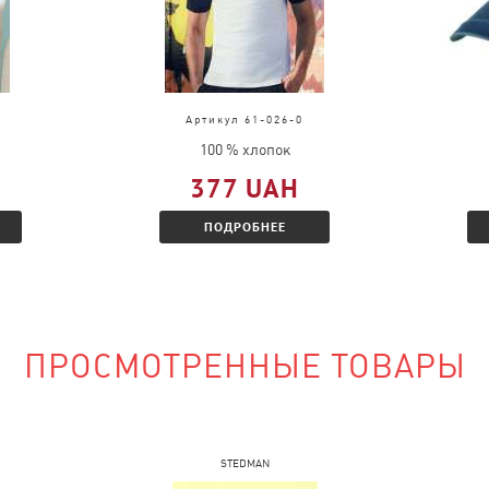
д, выслать
во.
ц и Вам будет
 скидкой.
Артикул 61-026-0
100 % хлопок
377 UAH
ПОДРОБНЕЕ
наличии?
сайте и указать
ПРОСМОТРЕННЫЕ ТОВАРЫ
STEDMAN