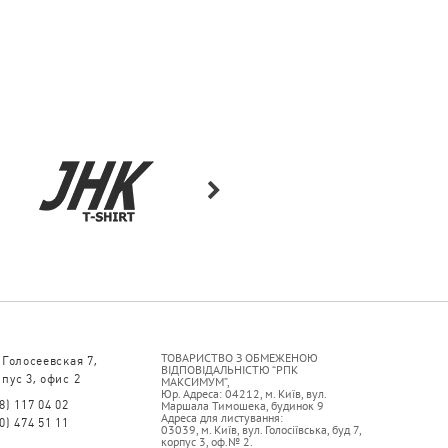
ТОВАРИСТВО З ОБМЕЖЕНОЮ
 Голосеевская 7,
ВІДПОВІДАЛЬНІСТЮ “РПК
пус 3, офис 2
МАКСИМУМ”,
Юр. Адреса: 04212, м. Київ, вул.
8) 117 04 02
Маршала Тимошека, будинок 9
Адреса для листування:
0) 474 51 11
03039, м. Київ, вул. Голосіївська, буд 7,
корпус 3, оф.№ 2.