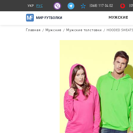
УКР
РУС
(068) 117 04 02
(0
МУЖСКИЕ
/
/
/
HOODED SWEATS
Главная
Мужские
Мужские толстовки