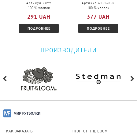
Пожалуйста, перейдите по
ссылке
и
Артикул 2099
Артикул 61-168-0
100 % хлопок
100 % хлопок
ознакомитесь с условиями.
291 UAH
377 UAH
ПОДРОБНЕЕ
ПОДРОБНЕЕ
ПРОИЗВОДИТЕЛИ
КАК ЗАКАЗАТЬ
FRUIT OF THE LOOM