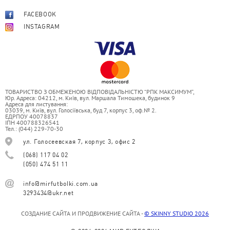
FACEBOOK
INSTAGRAM
ТОВАРИСТВО З ОБМЕЖЕНОЮ ВІДПОВІДАЛЬНІСТЮ “РПК МАКСИМУМ”,
Юр. Адреса: 04212, м. Київ, вул. Маршала Тимошека, будинок 9
Адреса для листування:
03039, м. Київ, вул. Голосіївська, буд 7, корпус 3, оф.№ 2.
ЕДРПОУ 40078837
ІПН 400788326541
Тел.: (044) 229-70-30
ул. Голосеевская 7, корпус 3, офис 2
(068) 117 04 02
(050) 474 51 11
info@mirfutbolki.com.ua
3293434@ukr.net
СОЗДАНИЕ САЙТА И ПРОДВИЖЕНИЕ САЙТА -
© SKINNY STUDIO 2026