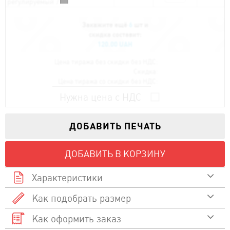
регулируемый
/
Закажите ещё
6
шт и
скидка составит:
120.00 UAH
Цена тиража без скидки без НДС:
Скидка:
Цена тиража со скидки без НДС:
Нужна цена с НДС
ДОБАВИТЬ ПЕЧАТЬ
ДОБАВИТЬ В КОРЗИНУ
Характеристики
Как подобрать размер
100 % хлопок
Состав
Как оформить заказ
Смотреть видео
320
Плотность