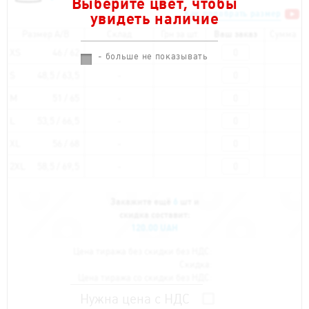
Выберите цвет, чтобы
Как подобрать размер
увидеть наличие
Размер A/B
Склад
Грн за шт.
Ваш заказ
Сумма
XS
46 / 62
- больше не показывать
S
48,5 / 63,5
M
51 / 65
L
53,5 / 66,5
XL
56 / 68
2XL
58,5 / 69,5
Закажите ещё
6
шт и
скидка составит:
120.00 UAH
Цена тиража без скидки без НДС:
Скидка:
Цена тиража со скидки без НДС:
Нужна цена с НДС