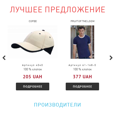
ЛУЧШЕЕ ПРЕДЛОЖЕНИЕ
Можно ли поменять товар?
COFEE
FRUIT OF THE LOOM
Обмен возможен в случаи брака.
Обмен возможен на товар той же модели, только
в другом размере.
Можно ли вернуть товар?
Пожалуйста, перейдите по
ссылке
и
Артикул 4040
Артикул 61-168-0
100 % хлопок
100 % хлопок
ознакомитесь с условиями.
205 UAH
377 UAH
ПОДРОБНЕЕ
ПОДРОБНЕЕ
ПРОИЗВОДИТЕЛИ