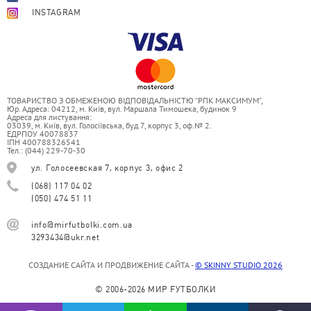
INSTAGRAM
ТОВАРИСТВО З ОБМЕЖЕНОЮ ВІДПОВІДАЛЬНІСТЮ “РПК МАКСИМУМ”,
Юр. Адреса: 04212, м. Київ, вул. Маршала Тимошека, будинок 9
Адреса для листування:
03039, м. Київ, вул. Голосіївська, буд 7, корпус 3, оф.№ 2.
ЕДРПОУ 40078837
ІПН 400788326541
Тел.: (044) 229-70-30
ул. Голосеевская 7, корпус 3, офис 2
(068) 117 04 02
(050) 474 51 11
info@mirfutbolki.com.ua
3293434@ukr.net
СОЗДАНИЕ САЙТА И ПРОДВИЖЕНИЕ САЙТА -
© SKINNY STUDIO 2026
© 2006-2026 МИР FУТБОЛКИ