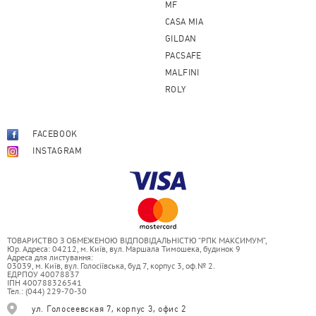
MF
CASA MIA
GILDAN
PACSAFE
MALFINI
ROLY
FACEBOOK
INSTAGRAM
ТОВАРИСТВО З ОБМЕЖЕНОЮ ВІДПОВІДАЛЬНІСТЮ “РПК МАКСИМУМ”,
Юр. Адреса: 04212, м. Київ, вул. Маршала Тимошека, будинок 9
Адреса для листування:
03039, м. Київ, вул. Голосіївська, буд 7, корпус 3, оф.№ 2.
ЕДРПОУ 40078837
ІПН 400788326541
Тел.: (044) 229-70-30
ул. Голосеевская 7, корпус 3, офис 2