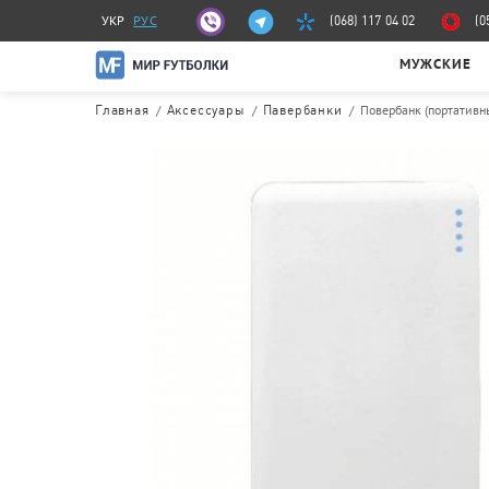
УКР
РУС
(068) 117 04 02
(0
МУЖСКИЕ
/
/
/
Повербанк (портативн
Главная
Аксессуары
Павербанки