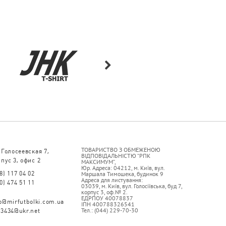
ТОВАРИСТВО З ОБМЕЖЕНОЮ
 Голосеевская 7,
ВІДПОВІДАЛЬНІСТЮ “РПК
пус 3, офис 2
МАКСИМУМ”,
Юр. Адреса: 04212, м. Київ, вул.
8) 117 04 02
Маршала Тимошека, будинок 9
Адреса для листування:
0) 474 51 11
03039, м. Київ, вул. Голосіївська, буд 7,
корпус 3, оф.№ 2.
ЕДРПОУ 40078837
fo@mirfutbolki.com.ua
ІПН 400788326541
Тел.: (044) 229-70-30
93434@ukr.net