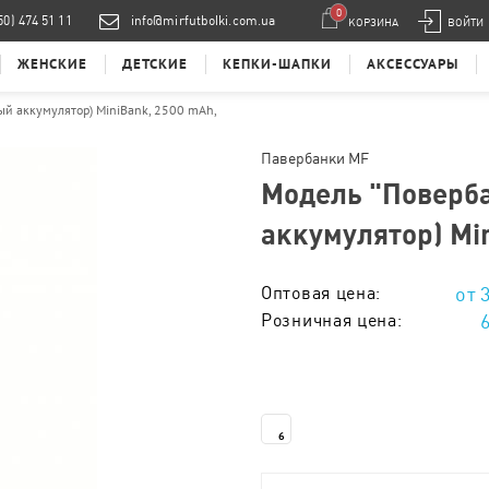
0
50) 474 51 11
info@mirfutbolki.com.ua
КОРЗИНА
ВОЙТИ
ЖЕНСКИЕ
ДЕТСКИЕ
КЕПКИ-ШАПКИ
АКСЕССУАРЫ
ый аккумулятор) MiniBank, 2500 mAh,
Павербанки MF
Модель "
Поверб
аккумулятор) Mi
Оптовая цена:
Розничная цена:
Тираж 1 - 5 шт. :
Тираж 6 - 20 шт. :
6
Тираж 21 - 50 шт. :
Тираж 51 - 100 шт. :