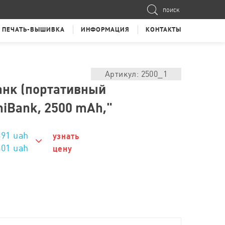
ПОИСК
ПЕЧАТЬ-ВЫШИВКА
ИНФОРМАЦИЯ
КОНТАКТЫ
Артикул: 2500_1
анк (портативный
niBank, 2500 mAh,"
391
uah
узнать
601 uah
цену
601 uah
501 uah
451 uah
431 uah