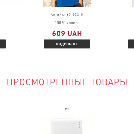
д, выслать
во.
Артикул 63-032-0
ц и Вам будет
100 % хлопок
 скидкой.
609 UAH
ПОДРОБНЕЕ
наличии?
ПРОСМОТРЕННЫЕ ТОВАРЫ
сайте и указать
MF