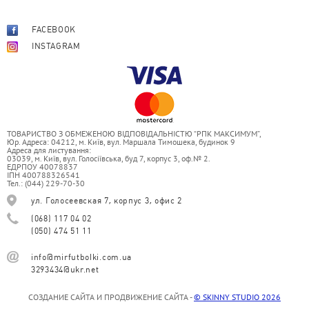
FACEBOOK
INSTAGRAM
ТОВАРИСТВО З ОБМЕЖЕНОЮ ВІДПОВІДАЛЬНІСТЮ “РПК МАКСИМУМ”,
Юр. Адреса: 04212, м. Київ, вул. Маршала Тимошека, будинок 9
Адреса для листування:
03039, м. Київ, вул. Голосіївська, буд 7, корпус 3, оф.№ 2.
ЕДРПОУ 40078837
ІПН 400788326541
Тел.: (044) 229-70-30
ул. Голосеевская 7, корпус 3, офис 2
(068) 117 04 02
(050) 474 51 11
info@mirfutbolki.com.ua
3293434@ukr.net
СОЗДАНИЕ САЙТА И ПРОДВИЖЕНИЕ САЙТА -
© SKINNY STUDIO 2026