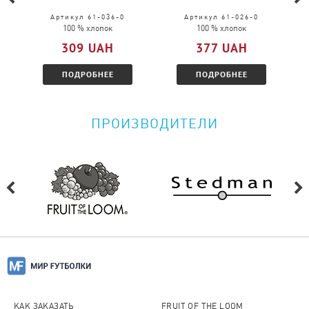
Пожалуйста, перейдите по
ссылке
и
Артикул 61-036-0
Артикул 61-026-0
100 % хлопок
100 % хлопок
ознакомитесь с условиями.
309 UAH
377 UAH
ПОДРОБНЕЕ
ПОДРОБНЕЕ
ПРОИЗВОДИТЕЛИ
КАК ЗАКАЗАТЬ
FRUIT OF THE LOOM