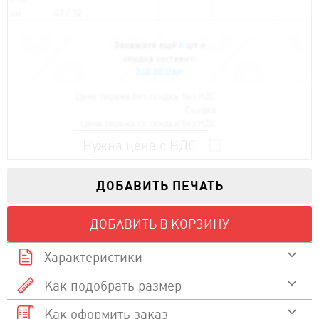
см
47 / 32
Закажите ещё
6
шт и
скидка составит:
240.00 UAH
Цена тиража без скидки без НДС:
Скидка:
Цена тиража со скидки без НДС:
Нужна цена с НДС
ДОБАВИТЬ ПЕЧАТЬ
ДОБАВИТЬ В КОРЗИНУ
Характеристики
Как подобрать размер
Состав
Как оформить заказ