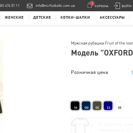
0
50) 474 51 11
info@mirfutbolki.com.ua
КОРЗИНА
ВОЙТИ
ЖЕНСКИЕ
ДЕТСКИЕ
КЕПКИ-ШАПКИ
АКСЕССУАРЫ
Мужская рубашка Fruit of the loo
Модель "
OXFORD
Розничная цена:
Тираж от 1 шт. :
36
OD
OC
32
30
*
А - ширина; B - длин
*
Отклонения +/- 2см