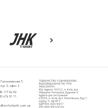
ТОВАРИСТВО З ОБМЕЖЕНОЮ
 Голосеевская 7,
ВІДПОВІДАЛЬНІСТЮ “РПК
пус 3, офис 2
МАКСИМУМ”,
Юр. Адреса: 04212, м. Київ, вул.
8) 117 04 02
Маршала Тимошека, будинок 9
Адреса для листування:
0) 474 51 11
03039, м. Київ, вул. Голосіївська, буд 7,
корпус 3, оф.№ 2.
ЕДРПОУ 40078837
fo@mirfutbolki.com.ua
ІПН 400788326541