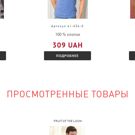
в?
д, выслать
во.
Артикул 61-036-0
ц и Вам будет
100 % хлопок
 скидкой.
309 UAH
ПОДРОБНЕЕ
наличии?
ПРОСМОТРЕННЫЕ ТОВАРЫ
сайте и указать
FRUIT OF THE LOOM