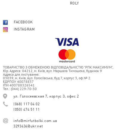
ROLY
FACEBOOK
INSTAGRAM
ТОВАРИСТВО З ОБМЕЖЕНОЮ ВІДПОВІДАЛЬНІСТЮ “РПК МАКСИМУМ”,
Юр. Адреса: 04212, м. Київ, вул. Маршала Тимошека, будинок 9
Адреса для листування:
03039, м. Київ, вул. Голосіївська, буд 7, корпус 3, оф.№ 2.
ЕДРПОУ 40078837
ІПН 400788326541
Тел.: (044) 229-70-30
ул. Голосеевская 7, корпус 3, офис 2
(068) 117 04 02
(050) 474 51 11
info@mirfutbolki.com.ua
3293434@ukr.net