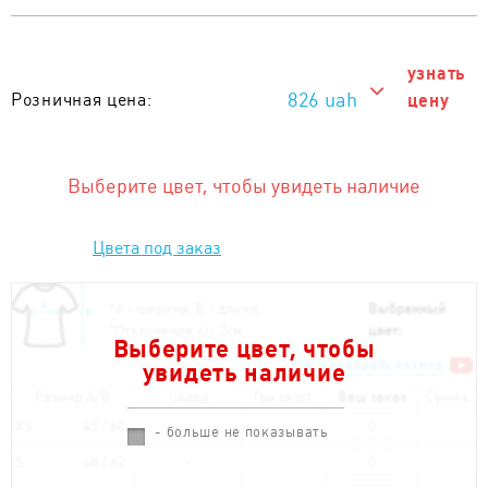
узнать
826 uah
Розничная цена:
цену
826 uah
Тираж от 1 шт. :
Выберите цвет, чтобы увидеть наличие
Цвета под заказ
*
А - ширина; B - длина;
Выбранный
*
Отклонения +/- 2см
цвет:
Выберите цвет, чтобы
Как подобрать размер
увидеть наличие
Размер A/B
Склад
Грн за шт.
Ваш заказ
Сумма
XS
45 / 60
- больше не показывать
S
48 / 62