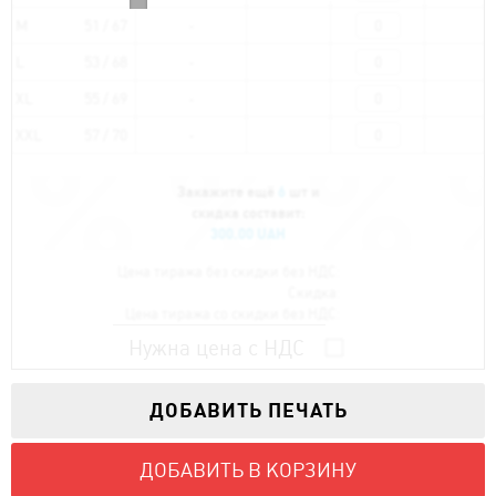
M
51 / 67
L
53 / 68
XL
55 / 69
XXL
57 / 70
Закажите ещё
6
шт и
скидка составит:
300.00 UAH
Цена тиража без скидки без НДС:
Скидка:
Цена тиража со скидки без НДС:
Нужна цена с НДС
ДОБАВИТЬ ПЕЧАТЬ
ДОБАВИТЬ В КОРЗИНУ