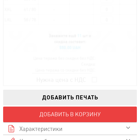
XXL
61 / 80
LXL
58 / 78
Закажите ещё
11
шт и
скидка составит:
550.00 UAH
Цена тиража без скидки без НДС:
Скидка:
Цена тиража со скидки без НДС:
Нужна цена с НДС
ДОБАВИТЬ ПЕЧАТЬ
ДОБАВИТЬ В КОРЗИНУ
Характеристики