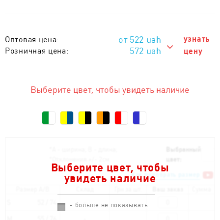
522
uah
узнать
Оптовая цена:
572 uah
Розничная цена:
цену
572 uah
Тираж 1 - 10 шт. :
522 uah
Тираж от 11 шт. :
Выберите цвет, чтобы увидеть наличие
*
А - ширина; B - длина;
Выбранный
*
Отклонения +/- 2см
цвет:
Выберите цвет, чтобы
Как подобрать размер
увидеть наличие
Размер A/B
Склад
Грн за шт.
Ваш заказ
Сумма
S
52 / 74
- больше не показывать
M
55 / 76