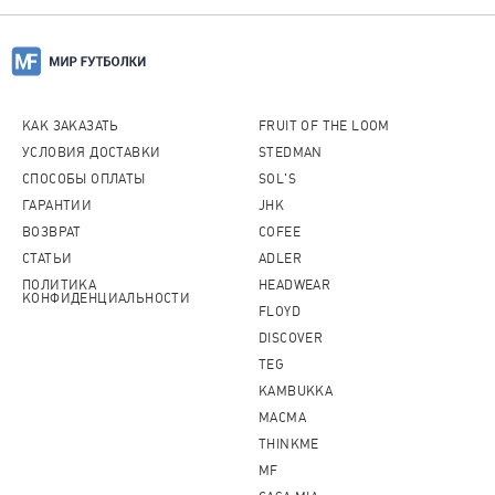
Можно ли вернуть товар?
Пожалуйста, перейдите по
ссылке
и
ознакомитесь с условиями.
КАК ЗАКАЗАТЬ
FRUIT OF THE LOOM
УСЛОВИЯ ДОСТАВКИ
STEDMAN
СПОСОБЫ ОПЛАТЫ
SOL'S
ГАРАНТИИ
JHK
ВОЗВРАТ
COFEE
СТАТЬИ
ADLER
ПОЛИТИКА
HEADWEAR
КОНФИДЕНЦИАЛЬНОСТИ
FLOYD
DISCOVER
TEG
KAMBUKKA
MACMA
THINKME
MF