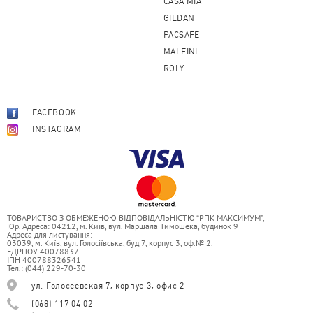
CASA MIA
GILDAN
PACSAFE
MALFINI
ROLY
FACEBOOK
INSTAGRAM
ТОВАРИСТВО З ОБМЕЖЕНОЮ ВІДПОВІДАЛЬНІСТЮ “РПК МАКСИМУМ”,
Юр. Адреса: 04212, м. Київ, вул. Маршала Тимошека, будинок 9
Адреса для листування:
03039, м. Київ, вул. Голосіївська, буд 7, корпус 3, оф.№ 2.
ЕДРПОУ 40078837
ІПН 400788326541
Тел.: (044) 229-70-30
ул. Голосеевская 7, корпус 3, офис 2
(068) 117 04 02