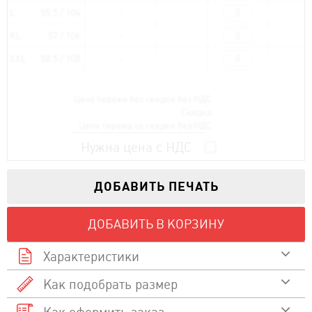
L
55.5 / 104
XL
57 / 106
XXL
58.5 / 108
Цена тиража без скидки без НДС:
Скидка:
Цена тиража со скидки без НДС:
Нужна цена с НДС
ДОБАВИТЬ ПЕЧАТЬ
ДОБАВИТЬ В КОРЗИНУ
Характеристики
Как подобрать размер
65% полиэстер, 35%
Состав
хлопок