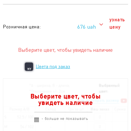
узнать
676 uah
Розничная цена:
цену
676 uah
Тираж от 1 шт. :
Выберите цвет, чтобы увидеть наличие
Цвета под заказ
NY
*
А - ширина; B - длина;
Выбранный
*
Отклонения +/- 2см
цвет:
Выберите цвет, чтобы
Как подобрать размер
увидеть наличие
Размер A/B
Склад
Грн за шт.
Ваш заказ
Сумма
S
52.5 / 100
- больше не показывать
M
54 / 102