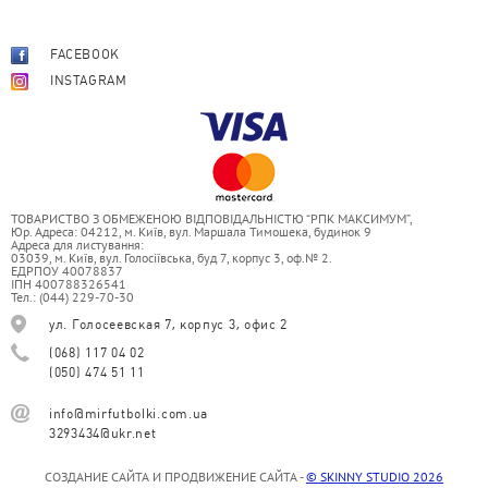
FACEBOOK
INSTAGRAM
ТОВАРИСТВО З ОБМЕЖЕНОЮ ВІДПОВІДАЛЬНІСТЮ “РПК МАКСИМУМ”,
Юр. Адреса: 04212, м. Київ, вул. Маршала Тимошека, будинок 9
Адреса для листування:
03039, м. Київ, вул. Голосіївська, буд 7, корпус 3, оф.№ 2.
ЕДРПОУ 40078837
ІПН 400788326541
Тел.: (044) 229-70-30
ул. Голосеевская 7, корпус 3, офис 2
(068) 117 04 02
(050) 474 51 11
info@mirfutbolki.com.ua
3293434@ukr.net
СОЗДАНИЕ САЙТА И ПРОДВИЖЕНИЕ САЙТА -
© SKINNY STUDIO 2026