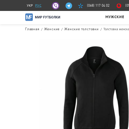
УКР
РУС
(068) 117 04 02
(0
МУЖСКИЕ
/
/
/
Толстовка женск
Главная
Женские
Женские толстовки