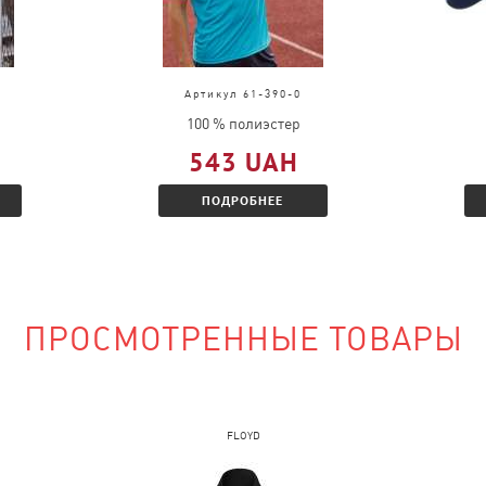
в?
д, выслать
во.
Артикул 61-390-0
ц и Вам будет
100 % полиэстер
 скидкой.
543 UAH
ПОДРОБНЕЕ
наличии?
ПРОСМОТРЕННЫЕ ТОВАРЫ
сайте и указать
FLOYD