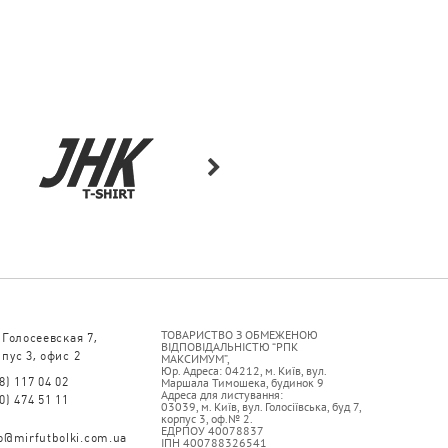
ТОВАРИСТВО З ОБМЕЖЕНОЮ
 Голосеевская 7,
ВІДПОВІДАЛЬНІСТЮ “РПК
пус 3, офис 2
МАКСИМУМ”,
Юр. Адреса: 04212, м. Київ, вул.
8) 117 04 02
Маршала Тимошека, будинок 9
Адреса для листування:
0) 474 51 11
03039, м. Київ, вул. Голосіївська, буд 7,
корпус 3, оф.№ 2.
ЕДРПОУ 40078837
fo@mirfutbolki.com.ua
ІПН 400788326541