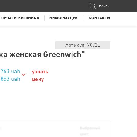
ПОИСК
ПЕЧАТЬ-ВЫШИВКА
ИНФОРМАЦИЯ
КОНТАКТЫ
Артикул: 7072L
ка женская Greenwich"
1763
uah
узнать
1853 uah
цену
1853 uah
1833 uah
1813 uah
1793 uah
а;
Выбранный
цвет:
1783 uah