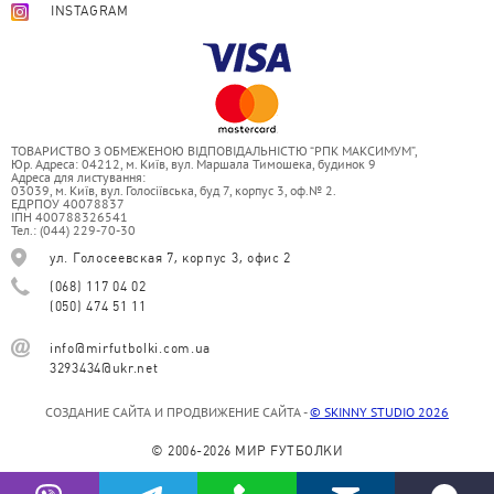
INSTAGRAM
ТОВАРИСТВО З ОБМЕЖЕНОЮ ВІДПОВІДАЛЬНІСТЮ “РПК МАКСИМУМ”,
Юр. Адреса: 04212, м. Київ, вул. Маршала Тимошека, будинок 9
Адреса для листування:
03039, м. Київ, вул. Голосіївська, буд 7, корпус 3, оф.№ 2.
ЕДРПОУ 40078837
ІПН 400788326541
Тел.: (044) 229-70-30
ул. Голосеевская 7, корпус 3, офис 2
(068) 117 04 02
(050) 474 51 11
info@mirfutbolki.com.ua
3293434@ukr.net
СОЗДАНИЕ САЙТА И ПРОДВИЖЕНИЕ САЙТА -
© SKINNY STUDIO 2026
© 2006-2026 МИР FУТБОЛКИ