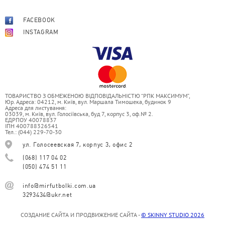
FACEBOOK
INSTAGRAM
ТОВАРИСТВО З ОБМЕЖЕНОЮ ВІДПОВІДАЛЬНІСТЮ “РПК МАКСИМУМ”,
Юр. Адреса: 04212, м. Київ, вул. Маршала Тимошека, будинок 9
Адреса для листування:
03039, м. Київ, вул. Голосіївська, буд 7, корпус 3, оф.№ 2.
ЕДРПОУ 40078837
ІПН 400788326541
Тел.: (044) 229-70-30
ул. Голосеевская 7, корпус 3, офис 2
(068) 117 04 02
(050) 474 51 11
info@mirfutbolki.com.ua
3293434@ukr.net
СОЗДАНИЕ САЙТА И ПРОДВИЖЕНИЕ САЙТА -
© SKINNY STUDIO 2026