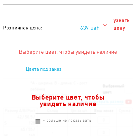
узнать
639 uah
Розничная цена:
цену
639 uah
Тираж от 1 шт. :
Выберите цвет, чтобы увидеть наличие
Цвета под заказ
*
А - ширина; B - длина; С - рост
Выбранный
ребёнка
цвет:
*
Отклонения +/- 2см
Выберите цвет, чтобы
Как подобрать размер
увидеть наличие
Размер A/B/Рост
Склад
Грн за шт.
Ваш заказ
Сумма
42 / 50.5 /
- больше не показывать
S
128
45 / 55 /
M
140