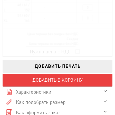
48 / 61 /
L
152
51 / 65 /
XL
164
Цена тиража без скидки без НДС:
Скидка:
Цена тиража со скидки без НДС:
Нужна цена с НДС
ДОБАВИТЬ ПЕЧАТЬ
ДОБАВИТЬ В КОРЗИНУ
Характеристики
Как подобрать размер
100 % полиэстер
Состав
Как оформить заказ