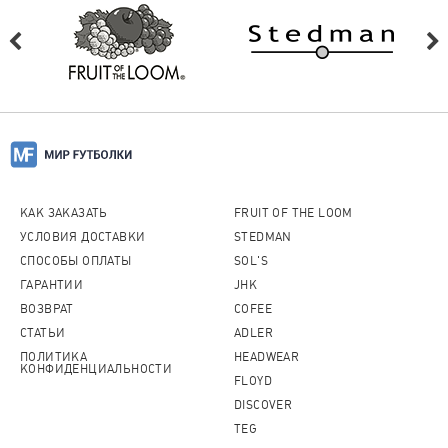
Обмен возможен в случаи брака.
Обмен возможен на товар той же модели, только
в другом размере.
Можно ли вернуть товар?
Пожалуйста, перейдите по
ссылке
и
ознакомитесь с условиями.
КАК ЗАКАЗАТЬ
FRUIT OF THE LOOM
УСЛОВИЯ ДОСТАВКИ
STEDMAN
СПОСОБЫ ОПЛАТЫ
SOL'S
ГАРАНТИИ
JHK
ВОЗВРАТ
COFEE
СТАТЬИ
ADLER
ПОЛИТИКА
HEADWEAR
КОНФИДЕНЦИАЛЬНОСТИ
FLOYD
DISCOVER
TEG