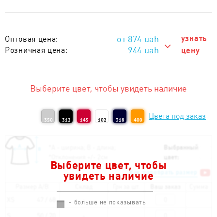
874
uah
узнать
Оптовая цена:
944 uah
Розничная цена:
цену
944 uah
Тираж 1 - 10 шт. :
874 uah
Тираж от 11 шт. :
Выберите цвет, чтобы увидеть наличие
Цвета под заказ
350
312
145
102
318
400
*
А - ширина; B - длина;
Выбранный
*
Отклонения +/- 2см
цвет:
Выберите цвет, чтобы
Как подобрать размер
увидеть наличие
Размер A/B
Склад
Грн за шт.
Ваш заказ
Сумма
XS
47 / 68
- больше не показывать
S
50 / 70