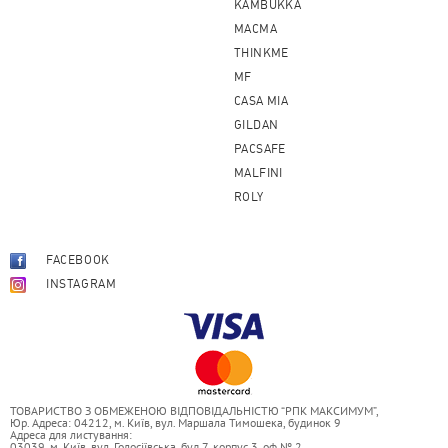
KAMBUKKA
MACMA
THINKME
MF
CASA MIA
GILDAN
PACSAFE
MALFINI
ROLY
FACEBOOK
INSTAGRAM
ТОВАРИСТВО З ОБМЕЖЕНОЮ ВІДПОВІДАЛЬНІСТЮ “РПК МАКСИМУМ”,
Юр. Адреса: 04212, м. Київ, вул. Маршала Тимошека, будинок 9
Адреса для листування:
03039, м. Київ, вул. Голосіївська, буд 7, корпус 3, оф.№ 2.