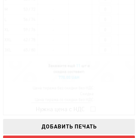
M
53 / 72
L
56 / 74
XL
59 / 76
XXL
62 / 78
3XL
65 / 80
Закажите ещё
11
шт и
скидка составит:
770.00 UAH
Цена тиража без скидки без НДС:
Скидка:
Цена тиража со скидки без НДС:
Нужна цена с НДС
ДОБАВИТЬ ПЕЧАТЬ