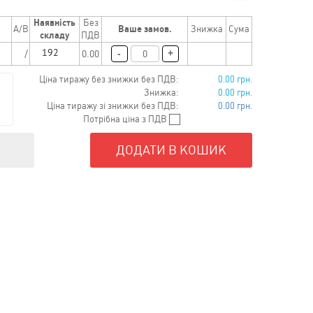
Наявність
Без
157 uah
A/B
Ваше замов.
Знижка
Сума
складу
ПДВ
-
+
й
/
0.00
Ціна тиражу без знижки без ПДВ:
0.00 грн.
Знижка:
0.00 грн.
Ціна тиражу зі знижки без ПДВ:
0.00 грн.
Потрібна ціна з ПДВ
ДОДАТИ В КОШИК