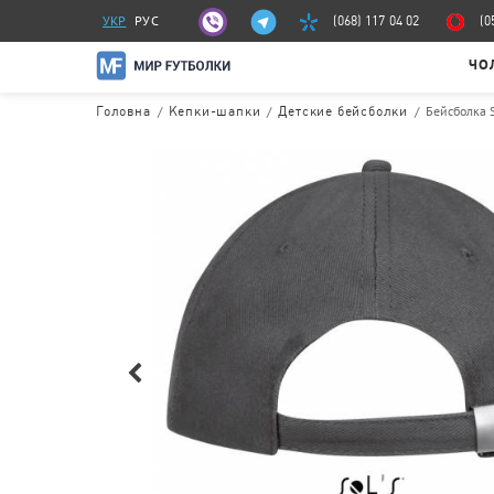
УКР
РУС
(068) 117 04 02
(0
ЧО
/
/
/
Бейсболка 
Головна
Кепки-шапки
Детские бейсболки