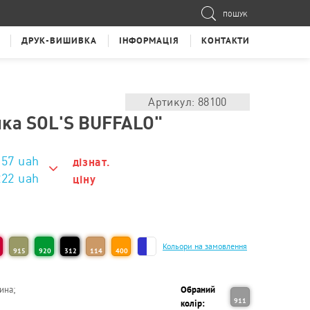
ПОШУК
ДРУК-ВИШИВКА
ІНФОРМАЦІЯ
КОНТАКТИ
Артикул: 88100
ка SOL'S BUFFALO"
157
uah
дізнат.
222 uah
ціну
222 uah
202 uah
Кольори на замовлення
915
920
312
114
400
182 uah
172 uah
ина;
Обраний
911
колір:
162 uah