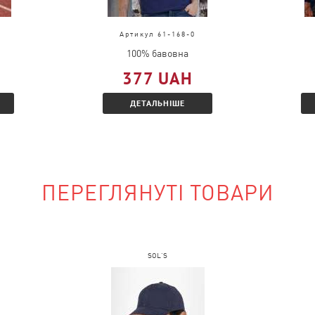
Артикул 61-168-0
ати документи із
100% бавовна
377 UAH
ь і Вам буде
ДЕТАЛЬНІШЕ
і знижкою.
ПЕРЕГЛЯНУТІ ТОВАРИ
наявності?
на сайті і вказати
SOL'S