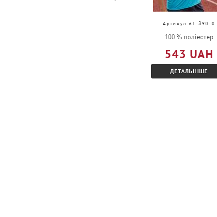
Які є знижки для рекламних агентств?
Артикул 4040
Артикул 61-390-0
Необхідно мати відповідний КЗЕД, висл
100% бавовна
100 % поліестер
запитом на Співробітництво.
205 UAH
543 UAH
Вказати передбачуваний оборот в місяц
ДЕТАЛЬНІШЕ
ДЕТАЛЬНІШЕ
запропонований додатковий відсоток з
Яке мінімальне замовлення?
Ми приймаємо замовлення від 1 шт.
Чи можна замовити товар, якого немає в 
Можна, необхідно оформити замовлення 
бажану дату доставки.
Чи можна поміняти товар?