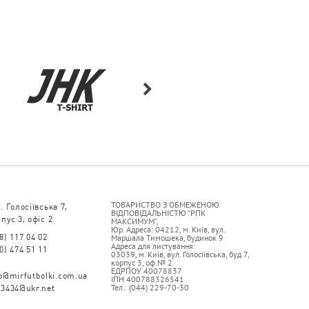
ТОВАРИСТВО З ОБМЕЖЕНОЮ
. Голосіївська 7,
ВІДПОВІДАЛЬНІСТЮ “РПК
пус 3, офіс 2
МАКСИМУМ”,
Юр. Адреса: 04212, м. Київ, вул.
8) 117 04 02
Маршала Тимошека, будинок 9
Адреса для листування:
0) 474 51 11
03039, м. Київ, вул. Голосіївська, буд 7,
корпус 3, оф.№ 2.
ЕДРПОУ 40078837
fo@mirfutbolki.com.ua
ІПН 400788326541
Тел.: (044) 229-70-30
93434@ukr.net