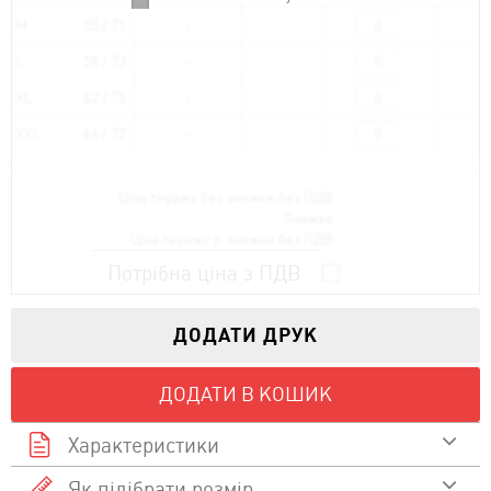
M
55 / 71
L
58 / 73
XL
62 / 75
XXL
66 / 77
Ціна тиражу без знижки без ПДВ:
Знижка:
Ціна тиражу зі знижки без ПДВ:
Потрібна ціна з ПДВ
ДОДАТИ ДРУК
ДОДАТИ В КОШИК
Характеристики
Як підібрати розмір