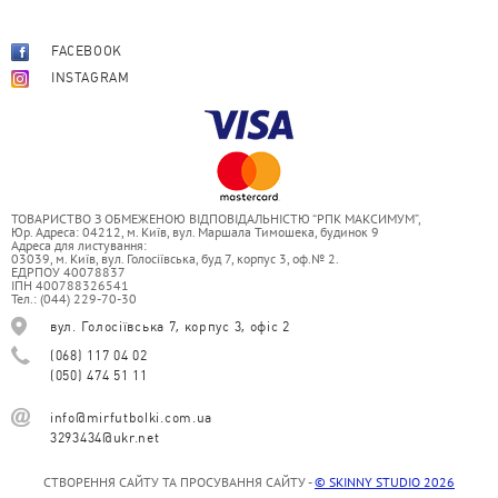
FACEBOOK
INSTAGRAM
ТОВАРИСТВО З ОБМЕЖЕНОЮ ВІДПОВІДАЛЬНІСТЮ “РПК МАКСИМУМ”,
Юр. Адреса: 04212, м. Київ, вул. Маршала Тимошека, будинок 9
Адреса для листування:
03039, м. Київ, вул. Голосіївська, буд 7, корпус 3, оф.№ 2.
ЕДРПОУ 40078837
ІПН 400788326541
Тел.: (044) 229-70-30
вул. Голосіївська 7, корпус 3, офіс 2
(068) 117 04 02
(050) 474 51 11
info@mirfutbolki.com.ua
3293434@ukr.net
СТВОРЕННЯ САЙТУ ТА ПРОСУВАННЯ САЙТУ -
© SKINNY STUDIO 2026