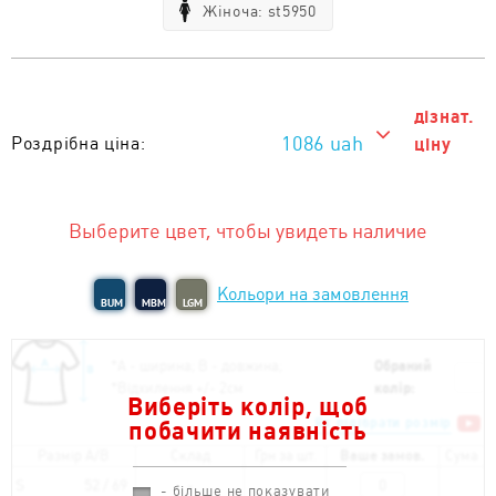
Жіноча: st5950
дізнат.
1086 uah
Роздрібна ціна:
ціну
1086 uah
Тираж від 1 од. :
Выберите цвет, чтобы увидеть наличие
Кольори на замовлення
BUM
MBM
LGM
*
А - ширина; B - довжина;
Обраний
*
Відхилення +/- 2см
колір:
Виберіть колір, щоб
Як підібрати розмір
побачити наявність
Размір A/B
Склад
Грн за шт.
Ваше замов.
Сума
S
52 / 69
- більше не показувати