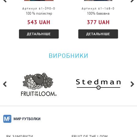
Чи можна повернути товар?
Артикул 61-390-0
Артикул 61-168-0
100 % поліестер
100% бавовна
Будь ласка, перейдіть за
посиланням
і
543 UAH
377 UAH
ознайомтеся з умовами.
ДЕТАЛЬНІШЕ
ДЕТАЛЬНІШЕ
ВИРОБНИКИ
ЯК ЗАМОВИТИ
FRUIT OF THE LOOM