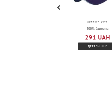
замовлення».
Які є знижки для рекламних агентств?
Артикул 61-036-0
Артикул 2099
Необхідно мати відповідний КЗЕД, висл
100% бавовна
100% бавовна
запитом на Співробітництво.
309 UAH
291 UAH
Вказати передбачуваний оборот в місяц
ДЕТАЛЬНІШЕ
ДЕТАЛЬНІШЕ
запропонований додатковий відсоток з
Яке мінімальне замовлення?
Ми приймаємо замовлення від 1 шт.
Чи можна замовити товар, якого немає в 
Можна, необхідно оформити замовлення 
бажану дату доставки.