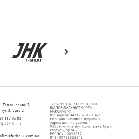
ТОВАРИСТВО З ОБМЕЖЕНОЮ
. Голосіївська 7,
ВІДПОВІДАЛЬНІСТЮ “РПК
пус 3, офіс 2
МАКСИМУМ”,
Юр. Адреса: 04212, м. Київ, вул.
8) 117 04 02
Маршала Тимошека, будинок 9
Адреса для листування:
0) 474 51 11
03039, м. Київ, вул. Голосіївська, буд 7,
корпус 3, оф.№ 2.
ЕДРПОУ 40078837
fo@mirfutbolki.com.ua
ІПН 400788326541