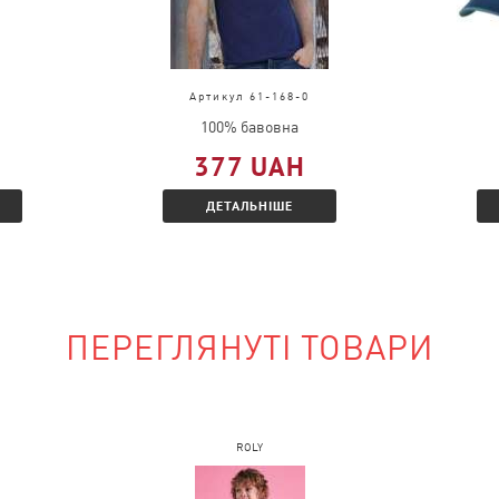
Артикул 61-168-0
ати документи із
100% бавовна
377 UAH
ь і Вам буде
ДЕТАЛЬНІШЕ
і знижкою.
ПЕРЕГЛЯНУТІ ТОВАРИ
наявності?
на сайті і вказати
ROLY