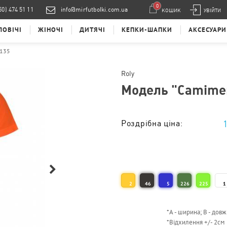
0
50) 474 51 11
info@mirfutbolki.com.ua
КОШИК
УВІЙТИ
ЛОВІЧІ
ЖІНОЧІ
ДИТЯЧІ
КЕПКИ-ШАПКИ
АКСЕСУАРИ
 135
Roly
Модель "
Camimer
Роздрібна ціна:
Тираж від 1 од. :
2
46
5
226
225
1
*
А - ширина; B - довж
*
Відхилення +/- 2см