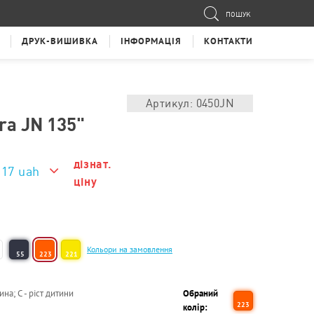
ПОШУК
ДРУК-ВИШИВКА
ІНФОРМАЦІЯ
КОНТАКТИ
Артикул: 0450JN
a JN 135"
дізнат.
117 uah
ціну
117 uah
Кольори на замовлення
55
223
221
ина; С - ріст дитини
Обраний
223
колір: