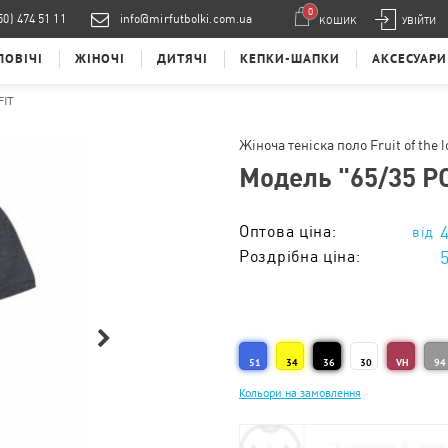
0
50) 474 51 11
info@mirfutbolki.com.ua
КОШИК
УВІЙТИ
ЛОВІЧІ
ЖІНОЧІ
ДИТЯЧІ
КЕПКИ-ШАПКИ
АКСЕСУАРИ
FIT
Жіноча теніска поло Fruit of the 
Модель "
65/35 P
Оптова ціна:
Роздрібна ціна:
Тираж 1 - 5 од. :
Тираж 6 - 10 од. :
51
34
36
30
VH
94
Тираж 11 - 20 од. :
Кольори на замовлення
Тираж 21 - 50 од. :
Тираж 51 - 100 од. :
*
А - ширина; B - довж