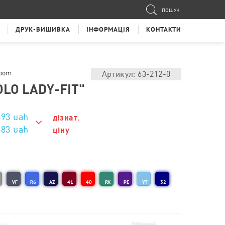
ПОШУК
ДРУК-ВИШИВКА
ІНФОРМАЦІЯ
КОНТАКТИ
loom
Артикул: 63-212-0
OLO LADY-FIT"
493
uah
дізнат.
583 uah
ціну
583 uah
563 uah
VF
R6
AZ
41
40
RX
PE
YT
32
543 uah
523 uah
513 uah
ина;
Обраний