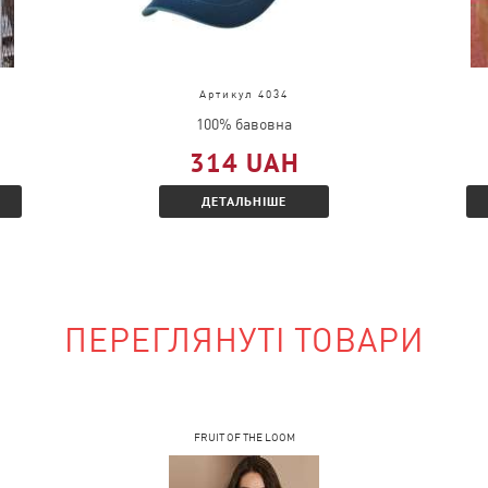
Артикул 4034
ати документи із
100% бавовна
314 UAH
ь і Вам буде
ДЕТАЛЬНІШЕ
і знижкою.
ПЕРЕГЛЯНУТІ ТОВАРИ
наявності?
на сайті і вказати
FRUIT OF THE LOOM