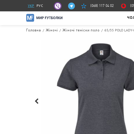
УКР
РУС
(068) 117 04 02
(0
ЧО
/
/
/
65/35 POLO LADY-
Головна
Жіночі
Жіночі теніски поло