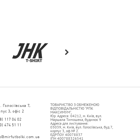
ТОВАРИСТВО З ОБМЕЖЕНОЮ
. Голосіївська 7,
ВІДПОВІДАЛЬНІСТЮ “РПК
пус 3, офіс 2
МАКСИМУМ”,
Юр. Адреса: 04212, м. Київ, вул.
8) 117 04 02
Маршала Тимошека, будинок 9
Адреса для листування:
0) 474 51 11
03039, м. Київ, вул. Голосіївська, буд 7,
корпус 3, оф.№ 2.
ЕДРПОУ 40078837
fo@mirfutbolki.com.ua
ІПН 400788326541