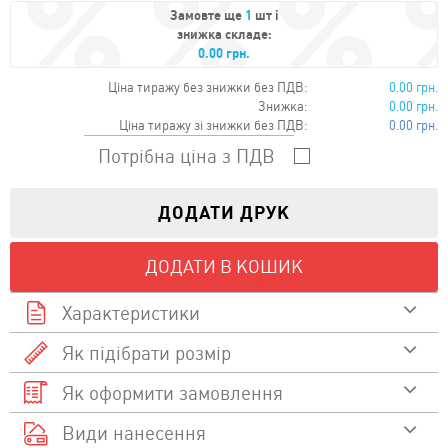
Замовте ще
1
шт і
знижка складе:
0.00 грн.
Ціна тиражу без знижки без ПДВ:
0.00 грн.
Знижка:
0.00 грн.
Ціна тиражу зі знижки без ПДВ:
0.00 грн.
Потрібна ціна з ПДВ
ДОДАТИ ДРУК
ДОДАТИ В КОШИК
Характеристики
Як підібрати розмір
Склад
Як оформити замовлення
Дивитися відео
190
Щільність
Размір
Размір A/B
Види нанесення
Виберіть товар та перейдіть в картку товару
Як підібрати розмір