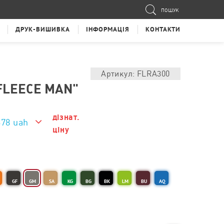
ПОШУК
ДРУК-ВИШИВКА
ІНФОРМАЦІЯ
КОНТАКТИ
Артикул: FLRA300
FLEECE MAN"
дізнат.
678 uah
ціну
678 uah
GF
GM
SA
KG
BG
BK
LM
BU
AQ