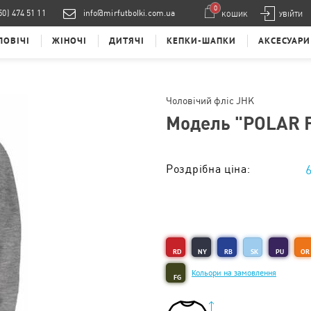
0
50) 474 51 11
info@mirfutbolki.com.ua
КОШИК
УВІЙТИ
ЛОВІЧІ
ЖІНОЧІ
ДИТЯЧІ
КЕПКИ-ШАПКИ
АКСЕСУАРИ
Чоловічий фліс JHK
Модель "
POLAR 
Роздрібна ціна:
Тираж від 1 од. :
RD
NY
RB
SK
PU
OR
Кольори на замовлення
FG