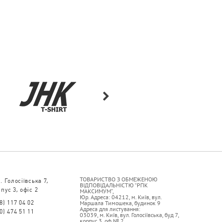
ТОВАРИСТВО З ОБМЕЖЕНОЮ
. Голосіївська 7,
ВІДПОВІДАЛЬНІСТЮ “РПК
пус 3, офіс 2
МАКСИМУМ”,
Юр. Адреса: 04212, м. Київ, вул.
8) 117 04 02
Маршала Тимошека, будинок 9
Адреса для листування:
0) 474 51 11
03039, м. Київ, вул. Голосіївська, буд 7,
корпус 3, оф.№ 2.