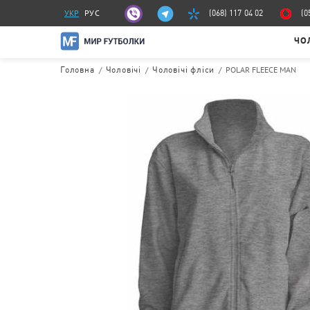
УКР
РУС
(068) 117 04 02
(0
ЧО
/
/
/
POLAR FLEECE MAN
Головна
Чоловічі
Чоловічі фліси