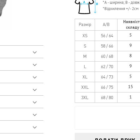
*
А - ширина; B - довж
*
Відхилення +/- 2см
Наявніст
Размір
A/B
складу
XS
56 / 64
S
58 / 66
M
60 / 68
L
62 / 70
естер
XL
64 / 73
итися відео
XXL
66 / 75
овару
дібрати розмір
3XL
68 / 80
истий фліс.
а
 і бічні кишені з
складі
й друк
.
лених робіт для
це поле необхідно
Кількість
 розмірі