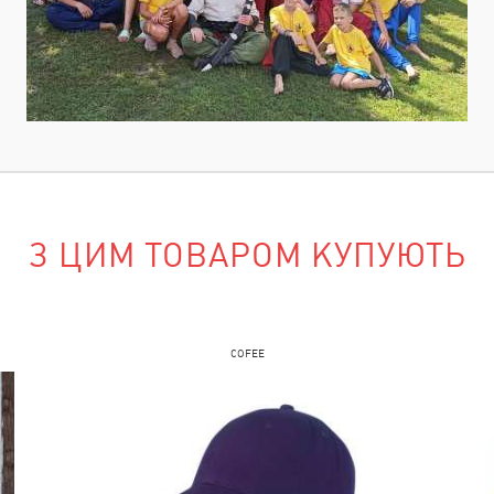
зних брендів, буде
поля для
є і менеджер
лишки необхідно
З ЦИМ ТОВАРОМ КУПУЮТЬ
ру немає в
джер перевірить
COFEE
, натиснувши на
олі «Ваше