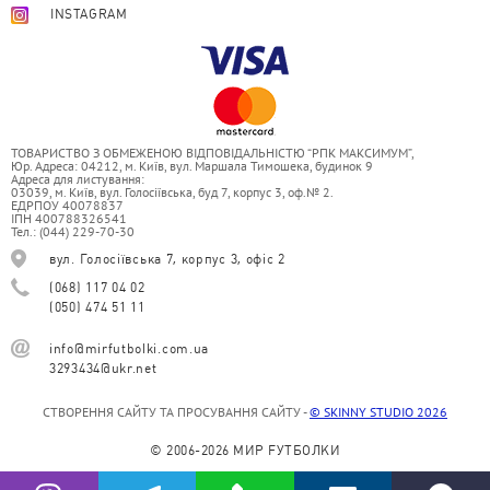
INSTAGRAM
ТОВАРИСТВО З ОБМЕЖЕНОЮ ВІДПОВІДАЛЬНІСТЮ “РПК МАКСИМУМ”,
Юр. Адреса: 04212, м. Київ, вул. Маршала Тимошека, будинок 9
Адреса для листування:
03039, м. Київ, вул. Голосіївська, буд 7, корпус 3, оф.№ 2.
ЕДРПОУ 40078837
ІПН 400788326541
Тел.: (044) 229-70-30
вул. Голосіївська 7, корпус 3, офіс 2
(068) 117 04 02
(050) 474 51 11
info@mirfutbolki.com.ua
3293434@ukr.net
СТВОРЕННЯ САЙТУ ТА ПРОСУВАННЯ САЙТУ -
© SKINNY STUDIO 2026
© 2006-2026 МИР FУТБОЛКИ