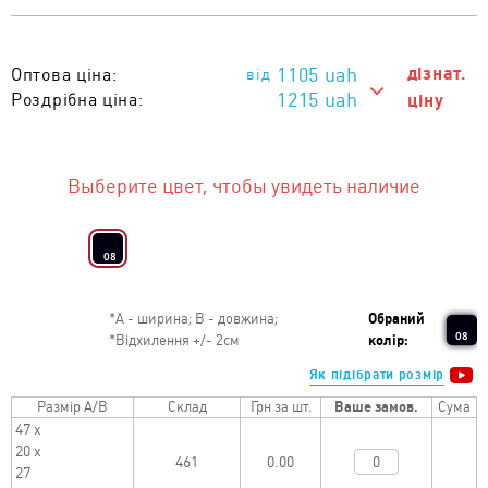
1105
uah
дізнат.
Оптова ціна:
1215 uah
Роздрібна ціна:
ціну
1215 uah
Тираж 1 - 5 од. :
1175 uah
Тираж 6 - 20 од. :
Выберите цвет, чтобы увидеть наличие
1155 uah
Тираж 21 - 50 од. :
1135 uah
Тираж 51 - 100 од. :
08
1115 uah
Тираж 101 - 200 од. :
*
А - ширина; B - довжина;
Обраний
1105 uah
Тираж від 201 од. :
08
*
Відхилення +/- 2см
колір:
Як підібрати розмір
Размір A/B
Склад
Грн за шт.
Ваше замов.
Сума
47 х
20 х
0.00
27