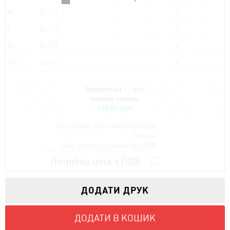
M
53 / 71
L
56 / 73
XL
59 / 75
XXL
62 / 77
Замовте ще
11
шт і
знижка складе:
660.00 UAH
Ціна тиражу без знижки без ПДВ:
Знижка:
Ціна тиражу зі знижки без ПДВ:
Потрібна ціна з ПДВ
ДОДАТИ ДРУК
ДОДАТИ В КОШИК