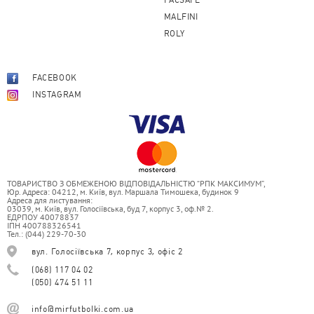
PACSAFE
MALFINI
ROLY
FACEBOOK
INSTAGRAM
ТОВАРИСТВО З ОБМЕЖЕНОЮ ВІДПОВІДАЛЬНІСТЮ “РПК МАКСИМУМ”,
Юр. Адреса: 04212, м. Київ, вул. Маршала Тимошека, будинок 9
Адреса для листування:
03039, м. Київ, вул. Голосіївська, буд 7, корпус 3, оф.№ 2.
ЕДРПОУ 40078837
ІПН 400788326541
Тел.: (044) 229-70-30
вул. Голосіївська 7, корпус 3, офіс 2
(068) 117 04 02
(050) 474 51 11
info@mirfutbolki.com.ua