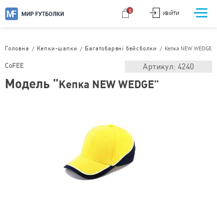
0
УВІЙТИ
/
/
/
Кепка NEW WEDGE
Головна
Кепки-шапки
Багатобарвні бейсболки
CoFEE
Артикул: 4240
Модель "
Кепка NEW WEDGE"