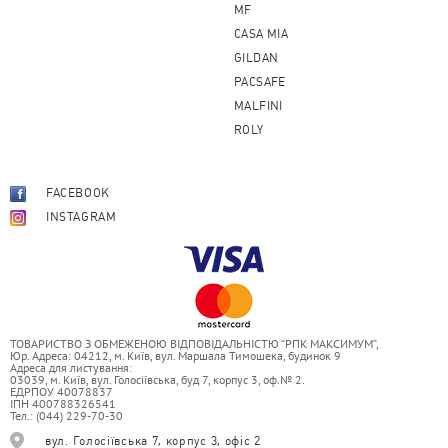
MF
CASA MIA
GILDAN
PACSAFE
MALFINI
ROLY
FACEBOOK
INSTAGRAM
ТОВАРИСТВО З ОБМЕЖЕНОЮ ВІДПОВІДАЛЬНІСТЮ “РПК МАКСИМУМ”,
Юр. Адреса: 04212, м. Київ, вул. Маршала Тимошека, будинок 9
Адреса для листування:
03039, м. Київ, вул. Голосіївська, буд 7, корпус 3, оф.№ 2.
ЕДРПОУ 40078837
ІПН 400788326541
Тел.: (044) 229-70-30
вул. Голосіївська 7, корпус 3, офіс 2