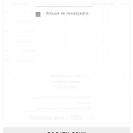
Размір A/B
Склад
Грн за шт.
Ваше замов.
Сума
XS
46 / 62
- більше не показувати
S
48,5 / 63,5
M
51 / 65
L
53,5 / 66,5
XL
56 / 68
2XL
58,5 / 69,5
Замовте ще
6
шт і
знижка складе:
120.00 UAH
Ціна тиражу без знижки без ПДВ:
Знижка:
Ціна тиражу зі знижки без ПДВ:
Потрібна ціна з ПДВ