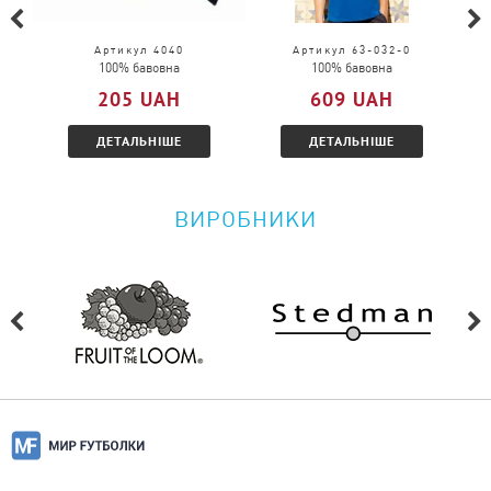
Чи можна повернути товар?
Артикул 4040
Артикул 63-032-0
100% бавовна
100% бавовна
Будь ласка, перейдіть за
посиланням
і
205 UAH
609 UAH
ознайомтеся з умовами.
ДЕТАЛЬНІШЕ
ДЕТАЛЬНІШЕ
ВИРОБНИКИ