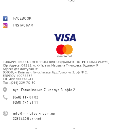
ROLY
FACEBOOK
INSTAGRAM
ТОВАРИСТВО З ОБМЕЖЕНОЮ ВІДПОВІДАЛЬНІСТЮ “РПК МАКСИМУМ”,
Юр. Адреса: 04212, м. Київ, вул. Маршала Тимошека, будинок 9
Адреса для листування:
03039, м. Київ, вул. Голосіївська, буд 7, корпус 3, оф.№ 2.
ЕДРПОУ 40078837
ІПН 400788326541
Тел.: (044) 229-70-30
вул. Голосіївська 7, корпус 3, офіс 2
(068) 117 04 02
(050) 474 51 11
info@mirfutbolki.com.ua
3293434@ukr.net