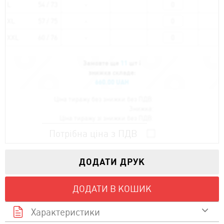
L
54 / 73
XL
57 / 75
XXL
60 / 76
Замовте ще
11
шт і
знижка складе:
660.00 UAH
Ціна тиражу без знижки без ПДВ:
Знижка:
Ціна тиражу зі знижки без ПДВ:
Потрібна ціна з ПДВ
ДОДАТИ ДРУК
ДОДАТИ В КОШИК
Характеристики