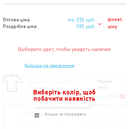
335
uah
дізнат.
Оптова ціна:
395 uah
Роздрібна ціна:
ціну
395 uah
Тираж 1 - 10 од. :
335 uah
Тираж від 11 од. :
Выберите цвет, чтобы увидеть наличие
Кольори на замовлення
*
А - ширина; B - довжина;
Обраний
*
Відхилення +/- 2см
колір:
Виберіть колір, щоб
Як підібрати розмір
побачити наявність
Размір A/B
Склад
Грн за шт.
Ваше замов.
Сума
S
48 / 69
- більше не показувати
M
51 / 71